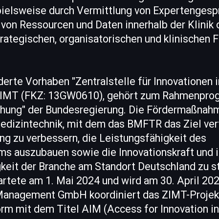
pielsweise durch Vermittlung von Expertengesp
 von Ressourcen und Daten innerhalb der Klinik
trategischen, organisatorischen und klinischen 
rte Vorhaben "Zentralstelle für Innovationen i
 ZIMT (FKZ: 13GW0610), gehört zum Rahmenpr
hung" der Bundesregierung. Die Fördermaßnahme
izintechnik, mit dem das BMFTR das Ziel verf
ng zu verbessern, die Leistungsfähigkeit des
s auszubauen sowie die Innovationskraft und i
eit der Branche am Standort Deutschland zu st
rtete am 1. Mai 2024 und wird am 30. April 20
anagement GmbH koordiniert das ZIMT-Projekt
form mit dem Titel AIM (Access for Innovation i