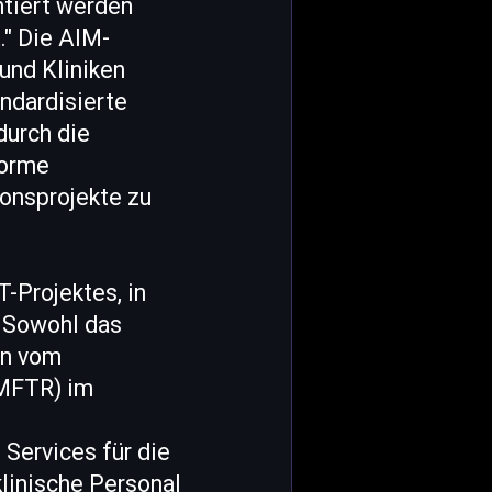
ntiert werden
" Die AIM-
und Kliniken
andardisierte
durch die
forme
ionsprojekte zu
Projektes, in
 Sowohl das
en vom
BMFTR) im
 Services für die
linische Personal