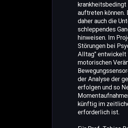
krankheitsbedingt
auftreten können. 
daher auch die Un
schleppendes Gang
hinweisen. Im Pro
Störungen bei Psy
Alltag" entwickelt
motorischen Verä
Bewegungssensoren
der Analyse der g
erfolgen und so N
Momentaufnahmen b
künftig im zeitlic
erforderlich ist.