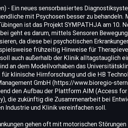
n) - Ein neues sensorbasiertes Diagnostiksyste
endliche mit Psychosen besser zu behandeln. 
 Tübingen ist das Projekt SYMPATHJA am 10. 
abei geht es darum, mittels Sensoren Bewegung
sieren, da diese bei psychotischen Erkrankunge
spielsweise frühzeitig Hinweise für Therapiever
oll auch außerhalb der Klinik alltagstauglich 
sind an dem Modellvorhaben das Universitätskli
t für klinische Hirnforschung und die HB Techno
anagement GmbH (https://www.bioregio-stern
tend den Aufbau der Plattform AIM (Access for 
y), die zukünftig die Zusammenarbeit bei Entwi
n Industrie und Klinik vereinfachen soll.
ankungen gehen oft mit motorischen Störungen 