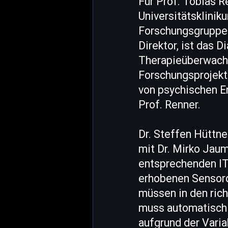
Für Prof. Tobias R
Universitätsklini
Forschungsgruppenl
Direktor, ist das
Therapieüberwachu
Forschungsprojekt
von psychischen Er
Prof. Renner.
Dr. Steffen Hüttn
mit Dr. Mirko Jau
entsprechenden IT
erhobenen Sensord
müssen in den rich
muss automatisch
aufgrund der Varia