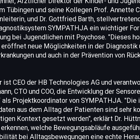
enner, Ärztlicher Direktor der Kinder- und Juge
kum Tübingen und seine Kollegen Prof. Annette 
eiterin, und Dr. Gottfried Barth, stellvertreten
 Diagnostiksystem SYMPATHJA ein wichtiger Fort
ng bei Jugendlichen mit Psychose. "Dieses ho
 eröffnet neue Möglichkeiten in der Diagnostik
krankungen und auch in der Prävention von Rück
er ist CEO der HB Technologies AG und verant
mann, CTO und COO, die Entwicklung der Sensore
 als Projektkoordinator von SYMPATHJA. "Die i
aten aus dem Alltag der Patienten sind sehr k
tigen Kontext gesetzt werden", erklärt Dr. Hütt
 erkennen, welche Bewegungsabläufe ausgefüh
bilität bei Alltagsbewegungen eine echte Herau