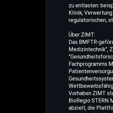
zu entlasten: beis
Klinik, Verwertung
regulatorischen, s
Über ZIMT:
Das BMFTR-geförde
Medizintechnik",
"Gesundheitsforsc
Fachprogramms Med
Patientenversorgu
Gesundheitssystem
Wettbewerbsfähigk
Vorhaben ZIMT sta
BioRegio STERN M
abzielt, die Platt