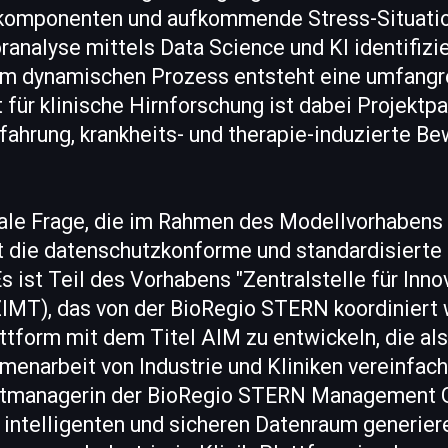
omponenten und aufkommende Stress-Situation
ranalyse mittels Data Science und KI identifizie
m dynamischen Prozess entsteht eine umfangre
 für klinische Hirnforschung ist dabei Projektpa
rfahrung, krankheits- und therapie-induzierte 
trale Frage, die im Rahmen des Modellvorhab
st die datenschutzkonforme und standardisierte 
s ist Teil des Vorhabens "Zentralstelle für Inno
IMT), das von der BioRegio STERN koordiniert w
attform mit dem Titel AIM zu entwickeln, die als
enarbeit von Industrie und Kliniken vereinfache
ektmanagerin der BioRegio STERN Management 
 intelligenten und sicheren Datenraum generier