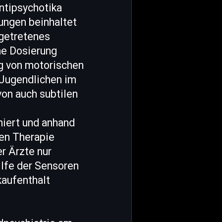
ntipsychotika
kungen beinhaltet
fgetretenes
he Dosierung
g von motorischen
 Jugendlichen im
von auch subtilen
iert und anhand
en Therapie
r Ärzte nur
lfe der Sensoren
kaufenthalt