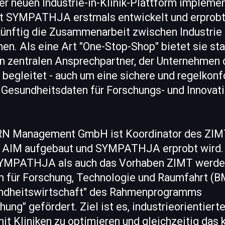
der neuen Industrie-in-Klinik-Plattform impleme
t SYMPATHJA erstmals entwickelt und erprobt.
künftig die Zusammenarbeit zwischen Industrie 
hen. Als eine Art "One-Stop-Shop" bietet sie st
n zentralen Ansprechpartner, der Unternehmen 
 begleitet - auch um eine sichere und regelkon
 Gesundheitsdaten für Forschungs- und Innovat
RN Management GmbH ist Koordinator des ZIMT-
m AIM aufgebaut und SYMPATHJA erprobt wird.
YMPATHJA als auch das Vorhaben ZIMT werd
 für Forschung, Technologie und Raumfahrt (
undheitswirtschaft" des Rahmenprogramms
ung" gefördert. Ziel ist es, industrieorientierte
 Kliniken zu optimieren und gleichzeitig das k