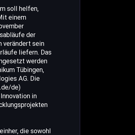
m soll helfen,
Mit einem
November
sabläufe der
n verändert sein
läufe liefern. Das
eingesetzt werden
nikum Tübingen,
logies AG. Die
.de/de)
Innovation in
cklungsprojekten
einher, die sowohl