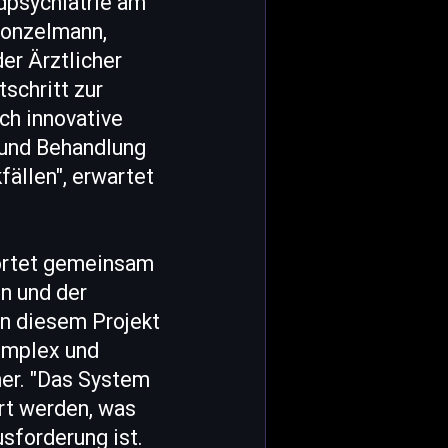
ndpsychiatrie am
Conzelmann,
der Ärztlicher
schritt zur
ch innovative
 und Behandlung
fällen", erwartet
wortet gemeinsam
n und der
n diesem Projekt
omplex und
ner. "Das System
rt werden, was
sforderung ist.