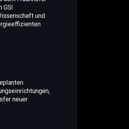
m GSI
Wissenschaft und
rgieeffizienten
geplanten
hungseinrichtungen,
sfer neuer