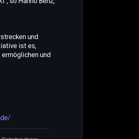
kt", so Hanno Benz,
rstrecken und
ative ist es,
u ermöglichen und
.de/