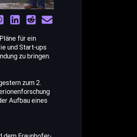
Pläne für ein
rie und Start-ups
ndung zu bringen.
gestern zum 2.
erionenforschung
der Aufbau eines
d dem Fraunhofer-