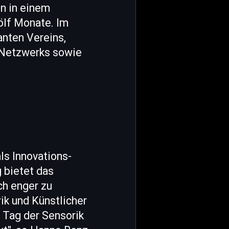
n in einem
ölf Monate. Im
anten Vereins,
 Netzwerks sowie
ls Innovations-
 bietet das
ch enger zu
ik und Künstlicher
r Tag der Sensorik