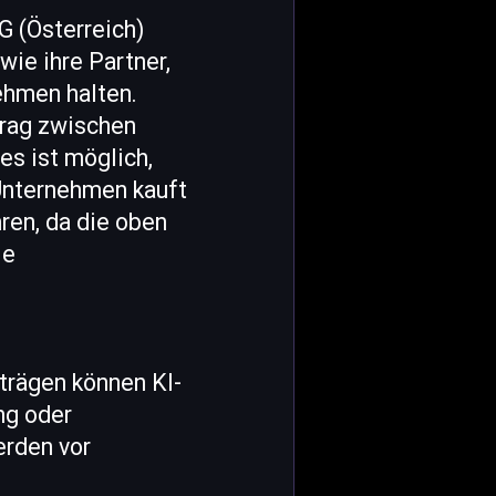
G (Österreich)
ie ihre Partner,
ehmen halten.
trag zwischen
s ist möglich,
Unternehmen kauft
ren, da die oben
ie
iträgen können KI-
ng oder
erden vor