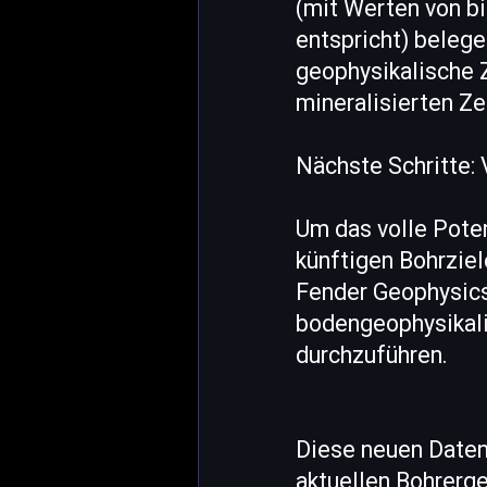
(mit Werten von bi
entspricht) belege
geophysikalische 
mineralisierten Z
Nächste Schritte:
Um das volle Poten
künftigen Bohrzie
Fender Geophysics
bodengeophysikali
durchzuführen.
Diese neuen Daten
aktuellen Bohrerg