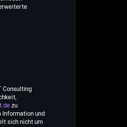
erweiterte
T Consulting
hkeit,
t.de
zu
n Information und
lt sich nicht um