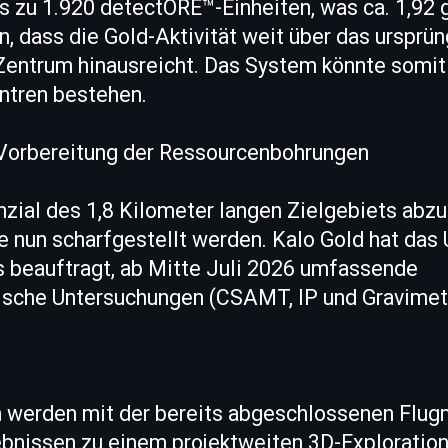
s zu 1.920 detectORE™-Einheiten, was ca. 1,92 
n, dass die Gold-Aktivität weit über das ursprün
Zentrum hinausreicht. Das System könnte somi
entren bestehen.
 Vorbereitung der Ressourcenbohrungen
zial des 1,8 Kilometer langen Zielgebiets abz
le nun scharfgestellt werden. Kalo Gold hat da
 beauftragt, ab Mitte Juli 2026 umfassende
sche Untersuchungen (CSAMT, IP und Gravimet
 werden mit der bereits abgeschlossenen Flug
ebnissen zu einem projektweiten 3D-Exploratio