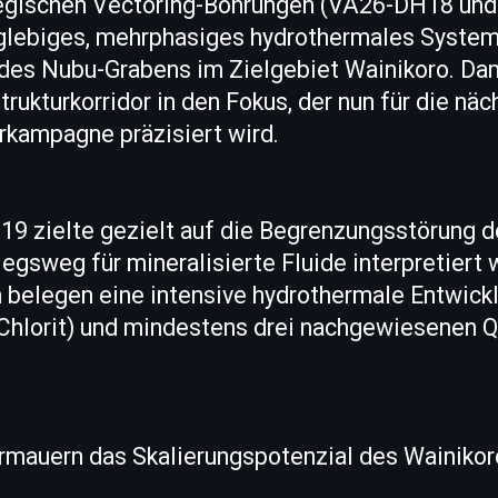
tegischen Vectoring-Bohrungen (VA26-DH18 un
nglebiges, mehrphasiges hydrothermales System
des Nubu-Grabens im Zielgebiet Wainikoro. Dami
rukturkorridor in den Fokus, der nun für die näc
rkampagne präzisiert wird.
9 zielte gezielt auf die Begrenzungsstörung d
iegsweg für mineralisierte Fluide interpretiert w
belegen eine intensive hydrothermale Entwickl
t/Chlorit) und mindestens drei nachgewiesenen 
rmauern das Skalierungspotenzial des Wainikoro