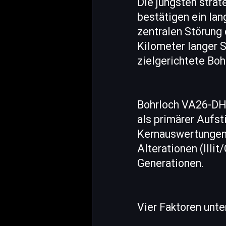
Die jüngsten stra
bestätigen ein la
zentralen Störung 
Kilometer langer St
zielgerichtete Boh
Bohrloch VA26-DH1
als primärer Aufst
Kernauswertungen 
Alterationen (Illi
Generationen.
Vier Faktoren unte