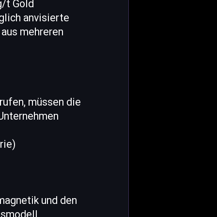
g/t Gold
glich anvisierte
t aus mehreren
urufen, müssen die
s Unternehmen
rie)
magnetik und den
nsmodell