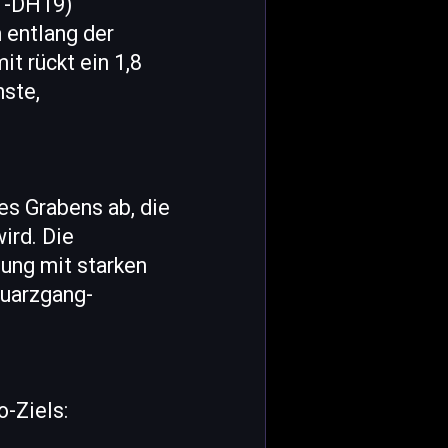
d -DH19)
 entlang der
t rückt ein 1,8
hste,
es Grabens ab, die
ird. Die
ung mit starken
Quarzgang-
-Ziels: