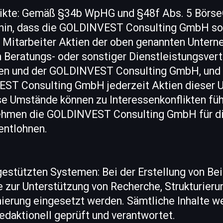
nflikte: Gemäß §34b WpHG und §48f Abs. 5 Börse
 hin, dass die GOLDINVEST Consulting GmbH sow
 Mitarbeiter Aktien der oben genannten Untern
 Beratungs- oder sonstiger Dienstleistungsver
n und der GOLDINVEST Consulting GmbH, und e
ST Consulting GmbH jederzeit Aktien dieser 
se Umstände können zu Interessenkonflikten füh
ehmen die GOLDINVEST Consulting GmbH für d
entlohnen.
-gestützten Systemen: Bei der Erstellung von Be
 zur Unterstützung von Recherche, Strukturieru
mierung eingesetzt werden. Sämtliche Inhalte w
edaktionell geprüft und verantwortet.