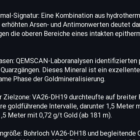
rmal-Signatur: Eine Kombination aus hydrotherm
e erhöhten Arsen- und Antimonwerten deutet dar
gen die oberen Bereiche eines intakten epithe
hasen: QEMSCAN-Laboranalysen identifizierte
 Quarzgängen. Dieses Mineral ist ein exzellenter
ame Phase der Goldmineralisierung.
er Zielzone: VA26-DH19 durchteufte auf breiter
re goldführende Intervalle, darunter 1,5 Meter m
,5 Meter mit 0,72 g/t Gold (ab 181 m).
größe: Bohrloch VA26-DH18 und begleitende 