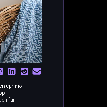
ten eprimo
op
uch für