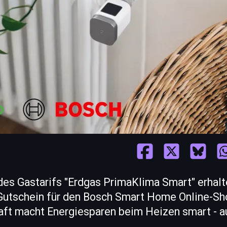
des Gastarifs "Erdgas PrimaKlima Smart" erhal
Gutschein für den Bosch Smart Home Online-Sh
aft macht Energiesparen beim Heizen smart - a