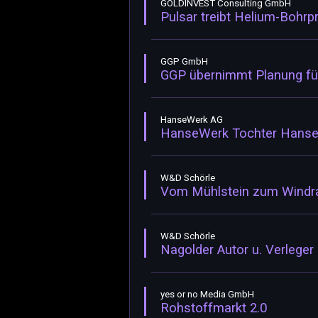
GOLDINVEST Consulting GmbH
Pulsar treibt Helium-Bohr
GGP GmbH
GGP übernimmt Planung fü
HanseWerk AG
HanseWerk Tochter HanseW
W&D Schörle
Vom Mühlstein zum Windrad
W&D Schörle
Nagolder Autor u. Verleger
yes or no Media GmbH
Rohstoffmarkt 2.0