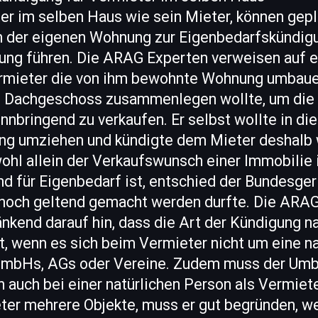
er im selben Haus wie sein Mieter, können gep
er eigenen Wohnung zur Eigenbedarfskündigu
ng führen. Die ARAG Experten verweisen auf e
Vermieter die von ihm bewohnte Wohnung umbau
 Dachgeschoss zusammenlegen wollte, um di
nbringend zu verkaufen. Er selbst wollte in dies
ng umziehen und kündigte dem Mieter deshalb
hl allein der Verkaufswunsch einer Immobilie i
d für Eigenbedarf ist, entschied der Bundesger
nnoch geltend gemacht werden durfte. Die ARA
änkend darauf hin, dass die Art der Kündigung n
, wenn es sich beim Vermieter nicht um eine n
. GmbHs, AGs oder Vereine. Zudem muss der Umb
 auch bei einer natürlichen Person als Vermiete
ter mehrere Objekte, muss er gut begründen, we