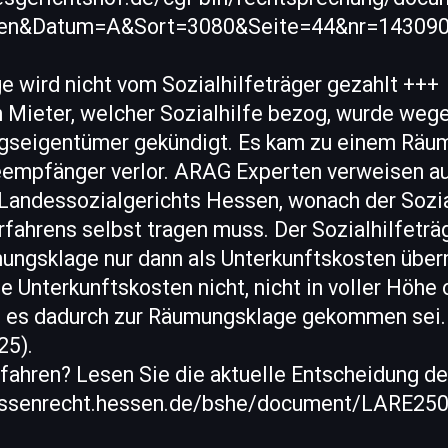
=en&Datum=A&Sort=3080&Seite=44&nr=14309
 wird nicht vom Sozialhilfeträger gezahlt +++
n Mieter, welcher Sozialhilfe bezog, wurde weg
gseigentümer gekündigt. Es kam zu einem Räum
feempfänger verlor. ARAG Experten verweisen au
Landessozialgerichts Hessen, wonach der Sozi
fahrens selbst tragen muss. Der Sozialhilfetr
ungsklage nur dann als Unterkunftskosten übe
Unterkunftskosten nicht, nicht in voller Höhe 
d es dadurch zur Räumungsklage gekommen sei. D
25).
rfahren? Lesen Sie die aktuelle Entscheidung 
hessenrecht.hessen.de/bshe/document/LARE25