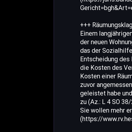
Gericht=bgh&Art
+++ Räumungsklage
Einem langjährige
der neuen Wohnun
das der Sozialhil
Entscheidung des 
die Kosten des Ver
Kosten einer Räum
zuvor angemessene 
geleistet habe un
zu (Az.: L 4 SO 38/
Sie wollen mehr e
(https://www.rv.