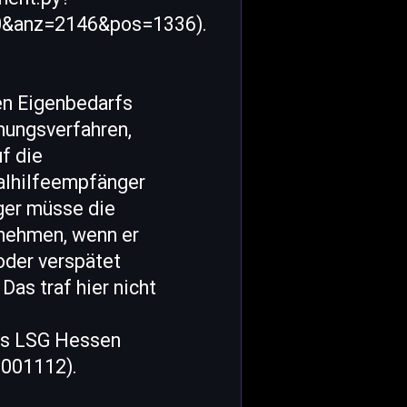
0&anz=2146&pos=1336).
en Eigenbedarfs
ungsverfahren,
f die
alhilfeempfänger
äger müsse die
rnehmen, wenn er
oder verspätet
as traf hier nicht
des LSG Hessen
0001112).