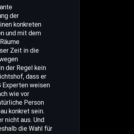
lante
ng der
inen konkreten
en und mit dem
e Räume
er Zeit in die
 wegen
n der Regel kein
ichtshof, dass er
G Experten weisen
ach wie vor
atürliche Person
au konkret sein.
r nicht aus. Und
shalb die Wahl für