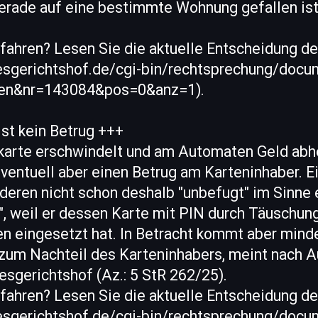
rade auf eine bestimmte Wohnung gefallen ist (
rfahren? Lesen Sie die aktuelle Entscheidung d
ndesgerichtshof.de/cgi-bin/rechtsprechung/docu
=en&nr=143084&pos=0&anz=1).
st kein Betrug +++
okarte erschwindelt und am Automaten Geld abh
ventuell aber einen Betrug am Karteninhaber. E
deren nicht schon deshalb "unbefugt" im Sinne 
, weil er dessen Karte mit PIN durch Täuschung
en eingesetzt hat. In Betracht kommt aber mind
 zum Nachteil des Karteninhabers, meint nach 
sgerichtshof (Az.: 5 StR 262/25).
rfahren? Lesen Sie die aktuelle Entscheidung d
ndesgerichtshof.de/cgi-bin/rechtsprechung/docu