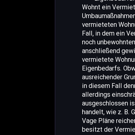
Wohnt ein Vermiet
Umbaumaßnahmen d
vermieteten Wohnu
Fall, in dem ein 
noch unbewohnten
anschließend gewin
vermietete Wohnu
Eigenbedarfs. Obwo
ausreichender Grun
in diesem Fall de
allerdings einschr
ausgeschlossen ist
handelt, wie z. B
Vage Pläne reichen
besitzt der Vermie