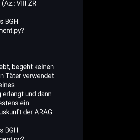
Az.: VIII ZR
es BGH
ment.py?
ebt, begeht keinen
in Täter verwendet
eines
 erlangt und dann
estens ein
Auskunft der ARAG
es BGH
ment.py?