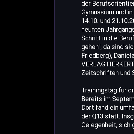
der Berufsorienti
Gymnasium und in z
14.10. und 21.10.2
neunten Jahrgangss
Schritt in die Ber
gehen", da sind s
Friedberg), Danie
VERLAG HERKERT G
Zeitschriften und
Trainingstag für d
Bereits im Septem
Dort fand ein umf
der Q13 statt. In
Gelegenheit, sich 