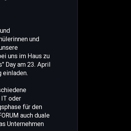
 und
hülerinnen und
 unsere
bei uns im Haus zu
" Day am 23. April
 einladen.
schiedene
 IT oder
gsphase für den
 FORUM auch duale
das Unternehmen