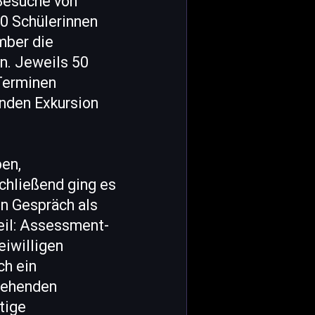
Besuche von
0 Schülerinnen
mber die
en. Jeweils 50
Terminen
enden Exkursion
ben,
chließend ging es
n Gespräch als
Teil: Assessment-
iwilligen
ch ein
stehenden
tige