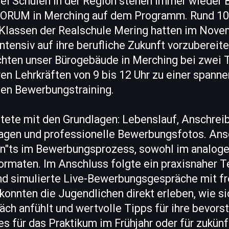
i Schulen in der Region stehen immer wieder 
FORUM in Merching auf dem Programm. Rund 10
. Klassen der Realschule Mering hatten im Nove
intensiv auf ihre berufliche Zukunft vorzubereit
hten unser Bürogebäude in Merching bei zwei 
en Lehrkräften von 9 bis 12 Uhr zu einer spann
len Bewerbungstraining.
tete mit den Grundlagen: Lebenslauf, Anschrei
gen und professionelle Bewerbungsfotos. Ans
n"ts im Bewerbungsprozess, sowohl im analoge
Formaten. Im Anschluss folgte ein praxisnaher 
d simulierte Live-Bewerbungsgespräche mit fre
konnten die Jugendlichen direkt erleben, wie si
äch anfühlt und wertvolle Tipps für ihre bevor
s für das Praktikum im Frühjahr oder für zukünf