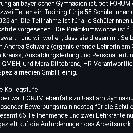
erung an bayerischen Gymnasien ist, bot FORUM 
wei Teilen ein Training für je 55 Schülerinnen
025 an. Die Teilnahme ist für alle Schülerinnen 
tufe vorgesehen. "Die Praktikumswoche ist für
ufswelt - und wir wollen, dass sie diesen mit Sel
ich Andrea Schwarz (organisierende Lehrerin a
la Krauss, Ausbildungsleitung und Personalleit
MBH, und Mara Dittebrand, HR-Verantwortlic
 Spezialmedien GmbH, einig.
ie Kollegstufe
ber war FORUM ebenfalls zu Gast am Gymnasiu
assender Bewerbungstrainingstag für die Schüle
sgesamt 66 Teilnehmende und zwei Lehrkräfte nu
gezielt auf die Anforderungen des Arbeitsmarkt