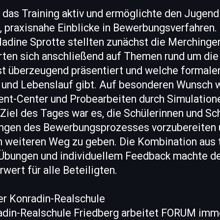
as Training aktiv und ermöglichte den Jugendli
, praxisnahe Einblicke in Bewerbungsverfahren.
 Nadine Sprotte stellten zunächst die Merching
erten sich anschließend auf Themen rund um di
st überzeugend präsentiert und welche formal
 und Lebenslauf gibt. Auf besonderen Wunsch 
t-Center und Probearbeiten durch Simulation
 Ziel des Tages war es, die Schülerinnen und Sch
ngen des Bewerbungsprozesses vorzubereiten 
ren weiteren Weg zu geben. Die Kombination aus
n Übungen und individuellem Feedback machte de
ert für alle Beteiligten.
r Konradin-Realschule
adin-Realschule Friedberg arbeitet FORUM imm