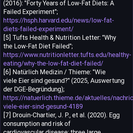
(2016): "Forty Years of Low-Fat Diets: A
Failed Experiment";
https://hsph.harvard.edu/news/low-fat-
diets-failed-experiment/
[5] Tufts Health & Nutrition Letter: "Why
the Low-Fat Diet Failed";
https://www.nutritionletter.tufts.edu/healthy-
eating/why-the-low-fat-diet-failed/
[6] Natürlich Medizin / Thieme: "Wie
viele Eier sind gesund?" (2025, Auswertung
der DGE-Begründung);
https://natuerlich.thieme.de/aktuelles/nachri
viele-eier-sind-gesund-4189
[7] Drouin-Chartier, J. P., et al. (2020). Egg
consumption and risk of
cardiovascular disease: three large