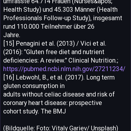
umfasste 64.714 Frauen (Nurses&apos;
Health Study) und 45.303 Männer (Health
Professionals Follow-up Study), insgesamt
rund 110.000 Teilnehmer über 26
Jahre.
[15] Penagini et al. (2013) / Vici et al.
(2016): "Gluten free diet and nutrient
deficiencies: A review." Clinical Nutrition.;
https://pubmed.ncbi.nlm.nih.gov/27211234/
[16] Lebwohl, B., et al. (2017). Long term
gluten consumption in
adults without celiac disease and risk of
coronary heart disease: prospective
cohort study. The BMJ
(Bildquelle: Foto: Vitaly Gariev/ Unsplash)