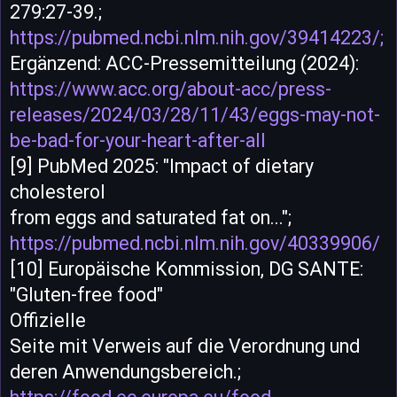
279:27-39.;
https://pubmed.ncbi.nlm.nih.gov/39414223/;
Ergänzend: ACC-Pressemitteilung (2024):
https://www.acc.org/about-acc/press-
releases/2024/03/28/11/43/eggs-may-not-
be-bad-for-your-heart-after-all
[9] PubMed 2025: "Impact of dietary
cholesterol
from eggs and saturated fat on...";
https://pubmed.ncbi.nlm.nih.gov/40339906/
[10] Europäische Kommission, DG SANTE:
"Gluten-free food"
Offizielle
Seite mit Verweis auf die Verordnung und
deren Anwendungsbereich.;