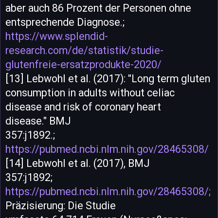
aber auch 86 Prozent der Personen ohne
entsprechende Diagnose.;
https://www.splendid-
research.com/de/statistik/studie-
glutenfreie-ersatzprodukte-2020/
[13] Lebwohl et al. (2017): "Long term gluten
consumption in adults without celiac
disease and risk of coronary heart
disease." BMJ
357:j1892.;
https://pubmed.ncbi.nlm.nih.gov/28465308/
[14] Lebwohl et al. (2017), BMJ
357:j1892;
https://pubmed.ncbi.nlm.nih.gov/28465308/;
Präzisierung: Die Studie