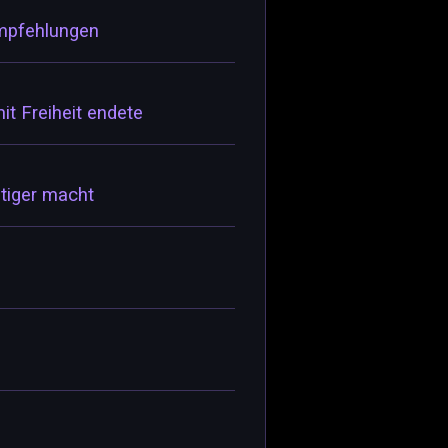
empfehlungen
t Freiheit endete
ltiger macht