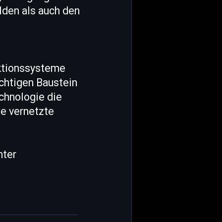
ilden als auch den
uktionssysteme
chtigen Baustein
chnologie die
ie vernetzte
nter