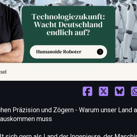
hen Präzision und Zögern - Warum unser Land a
erauskommen muss
t sich gern als Land der Ingenieure, der Maschi