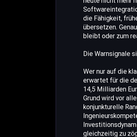
heute nicht mehr 
Softwareintegratio
die Fähigkeit, frü
übersetzen. Genau
bleibt oder zum re
Die Warnsignale sin
Wer nur auf die k
erwartet für die 
14,5 Milliarden Eu
Grund wird vor all
konjunkturelle Ran
Ingenieurskompete
Investitionsdynami
gleichzeitig zu zö