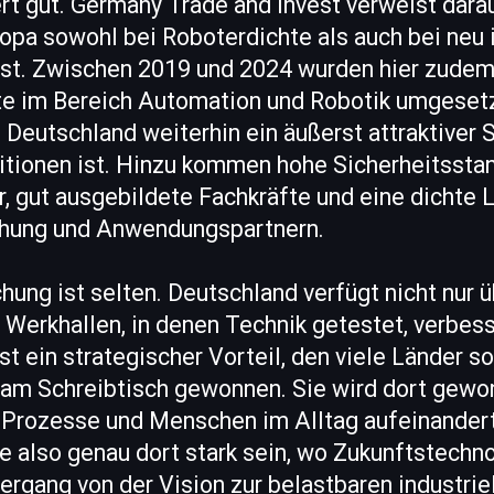
t gut. Germany Trade and Invest verweist darau
opa sowohl bei Roboterdichte als auch bei neu i
ist. Zwischen 2019 und 2024 wurden hier zudem
kte im Bereich Automation und Robotik umgeset
s Deutschland weiterhin ein äußerst attraktiver 
itionen ist. Hinzu kommen hohe Sicherheitsstan
er, gut ausgebildete Fachkräfte und eine dichte
chung und Anwendungspartnern.
ung ist selten. Deutschland verfügt nicht nur 
 Werkhallen, in denen Technik getestet, verbess
st ein strategischer Vorteil, den viele Länder so
t am Schreibtisch gewonnen. Sie wird dort gewo
 Prozesse und Menschen im Alltag aufeinandert
 also genau dort stark sein, wo Zukunftstechno
ergang von der Vision zur belastbaren industrie