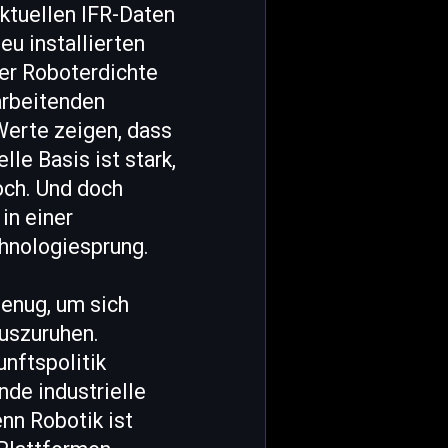
ktuellen IFR-Daten
eu installierten
der Roboterdichte
arbeitenden
Werte zeigen, dass
le Basis ist stark,
och. Und doch
in einer
hnologiesprung.
genug, um sich
auszuruhen.
nftspolitik
nde industrielle
enn Robotik ist