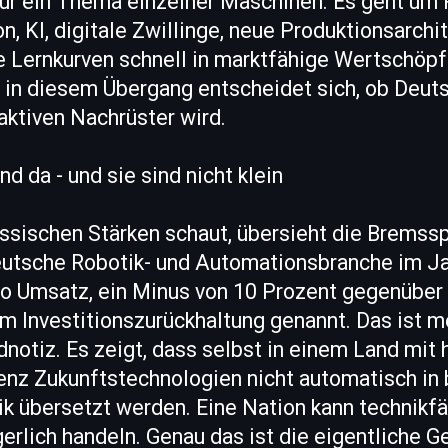
nur ein Thema einzelner Maschinen. Es geht um 
n, KI, digitale Zwillinge, neue Produktionsarch
he Lernkurven schnell in marktfähige Wertschöp
 in diesem Übergang entscheidet sich, ob Deut
aktiven Nachrüster wird.
d da - und sie sind nicht klein
lassischen Stärken schaut, übersieht die Brems
deutsche Robotik- und Automationsbranche im Ja
ro Umsatz, ein Minus von 10 Prozent gegenüber 
em Investitionszurückhaltung genannt. Das ist m
dnotiz. Es zeigt, dass selbst in einem Land mit 
nz Zukunftstechnologien nicht automatisch in 
k übersetzt werden. Eine Nation kann technikfä
gerlich handeln. Genau das ist die eigentliche Ge