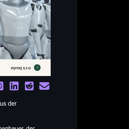
us der
nenbauer, der