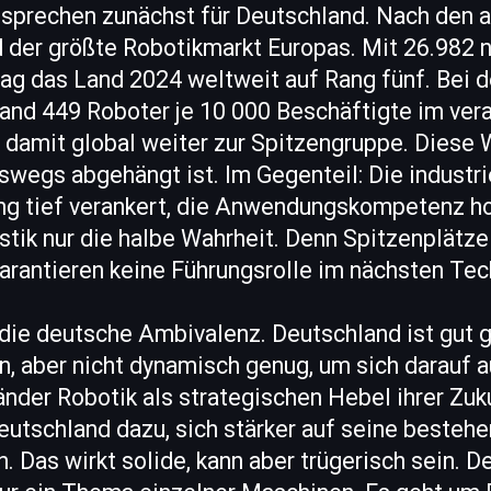
 sprechen zunächst für Deutschland. Nach den a
 der größte Robotikmarkt Europas. Mit 26.982 n
lag das Land 2024 weltweit auf Rang fünf. Bei 
land 449 Roboter je 10 000 Beschäftigte im ver
 damit global weiter zur Spitzengruppe. Diese 
wegs abgehängt ist. Im Gegenteil: Die industriel
ng tief verankert, die Anwendungskompetenz h
istik nur die halbe Wahrheit. Denn Spitzenplätze 
rantieren keine Führungsrolle im nächsten Tec
 die deutsche Ambivalenz. Deutschland ist gut 
n, aber nicht dynamisch genug, um sich darauf 
der Robotik als strategischen Hebel ihrer Zuku
Deutschland dazu, sich stärker auf seine bestehe
. Das wirkt solide, kann aber trügerisch sein. D