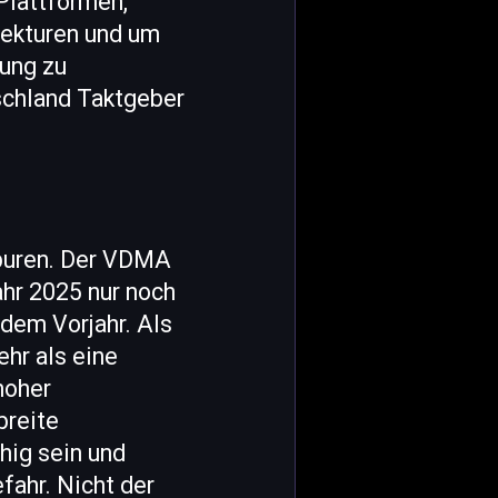
Plattformen,
itekturen und um
fung zu
schland Taktgeber
spuren. Der VDMA
hr 2025 nur noch
dem Vorjahr. Als
ehr als eine
hoher
breite
hig sein und
fahr. Nicht der