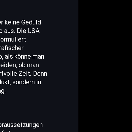
er keine Geduld
o aus. Die USA
formuliert
rafischer
o, als könne man
heiden, ob man
tvolle Zeit. Denn
ukt, sondern in
ng.
Voraussetzungen