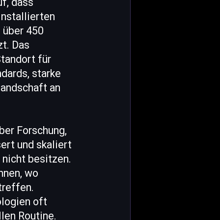
f, dass
nstallierten
 über 450
zt. Das
Standort für
dards, starke
 Landschaft an
über Forschung,
ert und skaliert
 nicht besitzen.
nnen, wo
reffen.
logien oft
llen Routine.