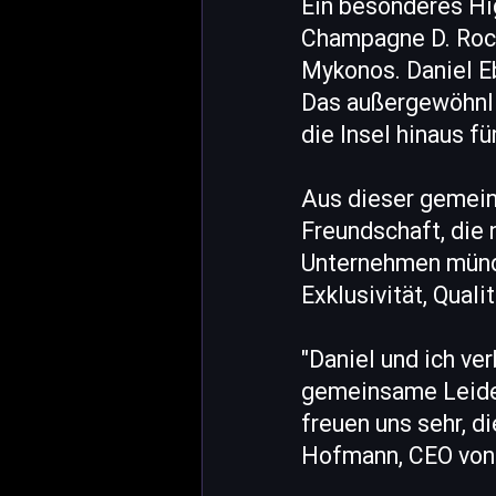
Ein besonderes Hig
Champagne D. Rock
Mykonos. Daniel E
Das außergewöhnli
die Insel hinaus f
Aus dieser gemein
Freundschaft, die 
Unternehmen münde
Exklusivität, Qua
"Daniel und ich ve
gemeinsame Leiden
freuen uns sehr, d
Hofmann, CEO von