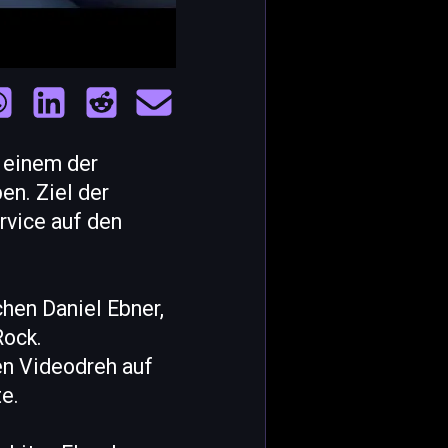
, einem der
en. Ziel der
rvice auf den
chen Daniel Ebner,
Rock.
en Videodreh auf
e.