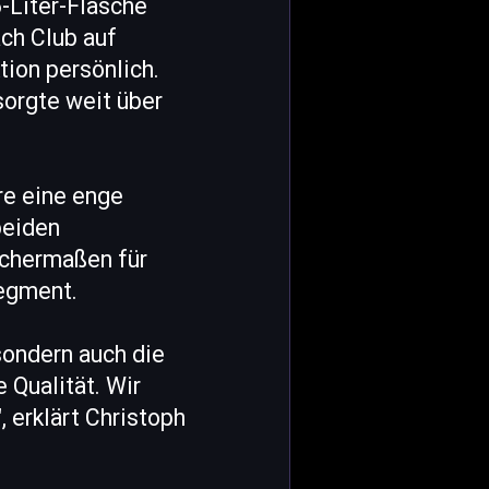
6-Liter-Flasche
ch Club auf
ion persönlich.
orgte weit über
re eine enge
beiden
ichermaßen für
segment.
 sondern auch die
 Qualität. Wir
, erklärt Christoph