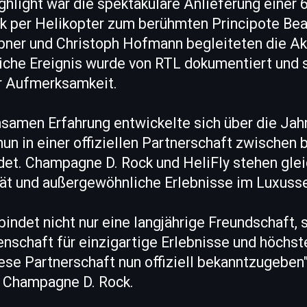
hlight war die spektakuläre Anlieferung einer 
 per Helikopter zum berühmten Principote Bea
bner und Christoph Hofmann begleiteten die Akt
che Ereignis wurde von RTL dokumentiert und s
ür Aufmerksamkeit.
samen Erfahrung entwickelte sich über die Jah
nun in einer offiziellen Partnerschaft zwischen 
t. Champagne D. Rock und HeliFly stehen gle
lität und außergewöhnliche Erlebnisse im Luxus
rbindet nicht nur eine langjährige Freundschaft,
schaft für einzigartige Erlebnisse und höchste
iese Partnerschaft nun offiziell bekanntzugeben"
 Champagne D. Rock.