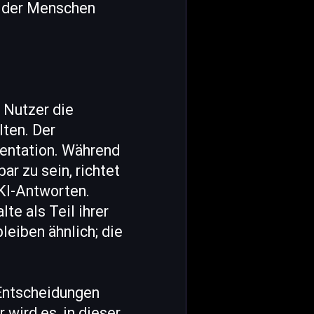
n der Menschen
 Nutzer die
lten. Der
äsentation. Während
ar zu sein, richtet
 KI-Antworten.
lte als Teil ihrer
leiben ähnlich; die
 Entscheidungen
 wird es, in dieser