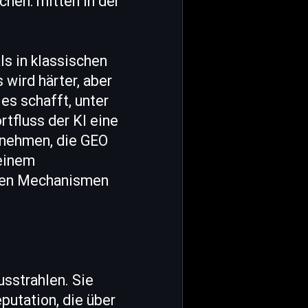
hen: mitten in der
ls in klassischen
wird härter, aber
 es schafft, unter
tfluss der KI eine
rnehmen, die GEO
 einem
lben Mechanismen
usstrahlen. Sie
putation, die über