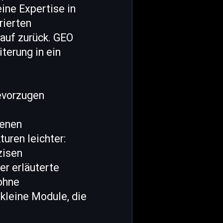
eine Expertise in
rierten
rauf zurück. GEO
terung in ein
evorzugen
senen
uren leichter:
zisen
er erläuterte
 ohne
 kleine Module, die