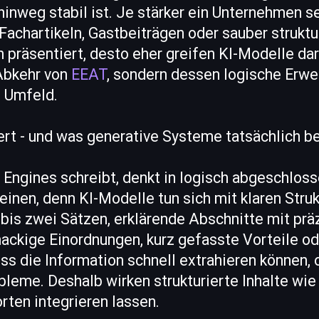
hinweg stabil ist. Je stärker ein Unternehmen s
Fachartikeln, Gastbeiträgen oder sauber struktu
 präsentiert, desto eher greifen KI-Modelle da
 Abkehr von
EEAT
, sondern dessen logische Erwei
 Umfeld.
ert - und was generative Systeme tatsächlich b
 Engines schreibt, denkt in logisch abgeschlos
inen, denn KI-Modelle tun sich mit klaren Strukt
n bis zwei Sätzen, erklärende Abschnitte mit prä
ackige Einordnungen, kurz gefasste Vorteile od
uss die Information schnell extrahieren können,
bleme. Deshalb wirken strukturierte Inhalte wie
orten integrieren lassen.