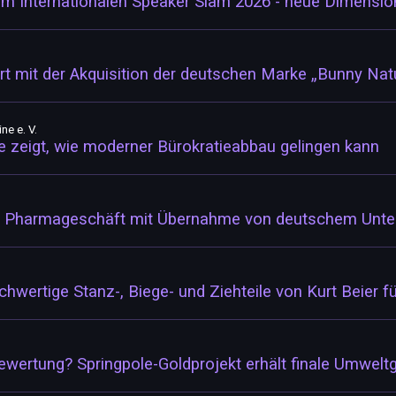
beim Internationalen Speaker Slam 2026 - neue Dimens
t mit der Akquisition der deutschen Marke „Bunny Nat
ne e. V.
e zeigt, wie moderner Bürokratieabbau gelingen kann
les Pharmageschäft mit Übernahme von deutschem Unte
ochwertige Stanz-, Biege- und Ziehteile von Kurt Beier f
ewertung? Springpole-Goldprojekt erhält finale Umwel