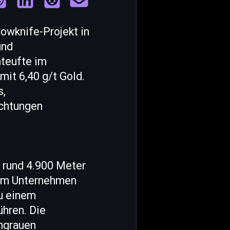
owknife-Projekt in
und
teufte im
mit 6,40 g/t Gold.
s,
chtungen
 rund 4.900 Meter
Dem Unternehmen
zu einem
hren. Die
chgrauen