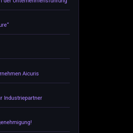
ion der Unternehmensführung
ure“
rnehmen Aicuris
ür Industriepartner
tgenehmigung!