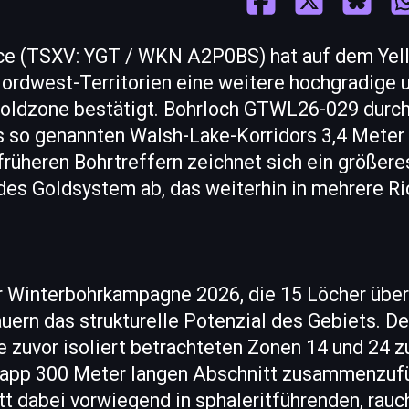
ce (TSXV: YGT / WKN A2P0BS) hat auf dem Yell
ordwest-Territorien eine weitere hochgradige 
oldzone bestätigt. Bohrloch GTWL26-029 durch
s so genannten Walsh-Lake-Korridors 3,4 Meter 
früheren Bohrtreffern zeichnet sich ein größere
s Goldsystem ab, das weiterhin in mehrere Ri
r Winterbohrkampagne 2026, die 15 Löcher über
uern das strukturelle Potenzial des Gebiets. 
ie zuvor isoliert betrachteten Zonen 14 und 24 
app 300 Meter langen Abschnitt zusammenzufü
itt dabei vorwiegend in sphaleritführenden, rau