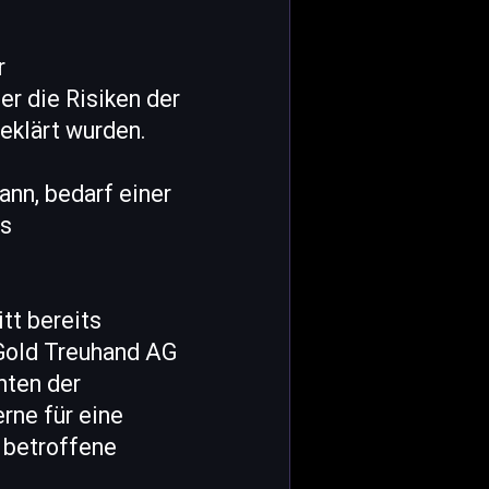
r
r die Risiken der
eklärt wurden.
ann, bedarf einer
es
tt bereits
 Gold Treuhand AG
nten der
rne für eine
r betroffene