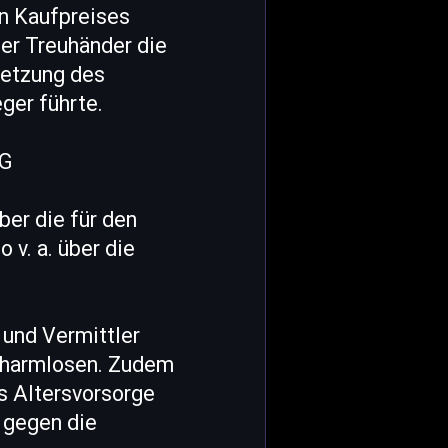
en Kaufpreises
der Treuhänder die
letzung des
ger führte.
AG
ber die für den
 v. a. über die
und Vermittler
erharmlosen. Zudem
s Altersvorsorge
 gegen die