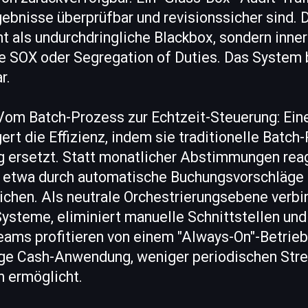
rgebnisse überprüfbar und revisionssicher sind.
ht als undurchdringliche Blackbox, sondern inner
e SOX oder Segregation of Duties. Das System b
r.
 Vom Batch-Prozess zur Echtzeit-Steuerung: Ein
ert die Effizienz, indem sie traditionelle Batc
g ersetzt. Statt monatlicher Abstimmungen reag
, etwa durch automatische Buchungsvorschläge 
chen. Als neutrale Orchestrierungsebene verbin
ysteme, eliminiert manuelle Schnittstellen und
ams profitieren von einem "Always-On"-Betrieb,
ige Cash-Anwendung, weniger periodischen Str
n ermöglicht.