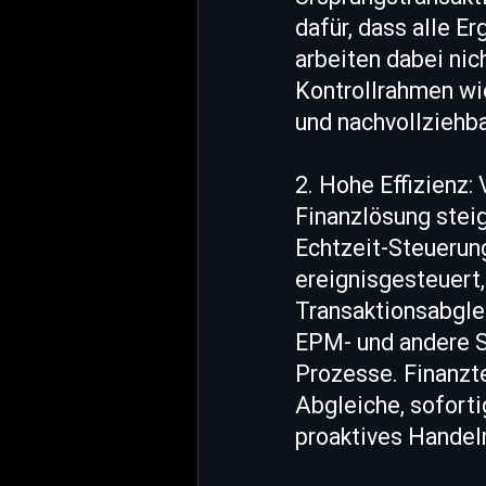
dafür, dass alle E
arbeiten dabei nic
Kontrollrahmen wi
und nachvollziehba
2. Hohe Effizienz:
Finanzlösung steig
Echtzeit-Steuerun
ereignisgesteuert
Transaktionsabglei
EPM- und andere S
Prozesse. Finanzte
Abgleiche, sofort
proaktives Handel