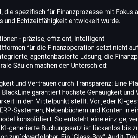
I, die spezifisch für Finanzprozesse mit Fokus a
 und Echtzeitfähigkeit entwickelt wurde.
ionen - präzise, effizient, intelligent
ttformen für die Finanzoperation setzt nicht auf
ntegrierte, agentenbasierte Lösung, die Finanz
ntrale Säulen machen den Unterschied:
gkeit und Vertrauen durch Transparenz: Eine Pl
 BlackLine garantiert höchste Genauigkeit und 
rkeit in den Mittelpunkt stellt. Vor jeder KI-ge
ERP-Systemen, Nebenbüchern und Konten in ein
del konsolidiert. So entsteht eine einzige, ver
KI-generierte Buchungssatz ist lückenlos bis z
on zurückverfolgbar. Ein "Glass-Box"-Audit-Tra