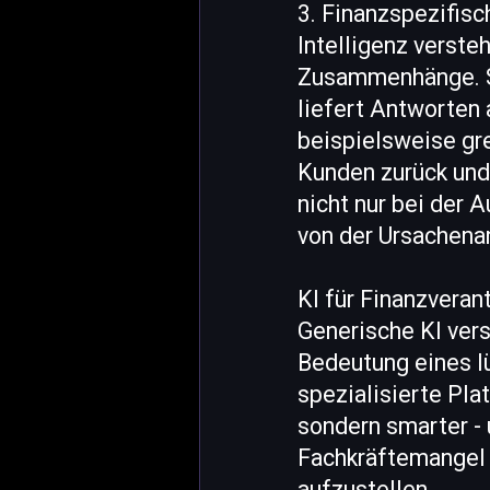
3. Finanzspezifisc
Intelligenz verste
Zusammenhänge. Si
liefert Antworten
beispielsweise gre
Kunden zurück und 
nicht nur bei der 
von der Ursachena
KI für Finanzverant
Generische KI ver
Bedeutung eines lü
spezialisierte Pla
sondern smarter -
Fachkräftemangel 
aufzustellen.