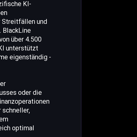
ifische KI-
hen
Streitfällen und
. BlackLine
 von über 4.500
KI unterstützt
eme eigenständig -
her
usses oder die
Finanzoperationen
 schneller,
dem
eich optimal