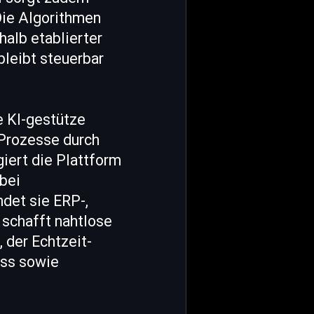
 Die Algorithmen
halb etablierter
leibt steuerbar
e KI-gestütze
h-Prozesse durch
iert die Plattform
bei
det sie ERP-,
 schafft nahtlose
 der Echtzeit-
ess sowie