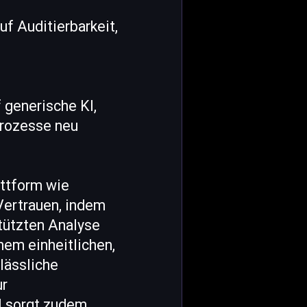
uf Auditierbarkeit,
 generische KI,
prozesse neu
attform wie
Vertrauen, indem
stützten Analyse
em einheitlichen,
lässliche
ur
il sorgt zudem