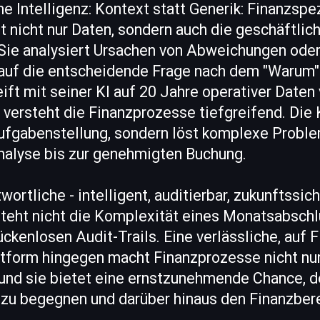
he Intelligenz: Kontext statt Generik: Finanzspez
ht nicht nur Daten, sondern auch die geschäftlic
e analysiert Ursachen von Abweichungen oder 
 auf die entscheidende Frage nach dem "Warum"
ift mit seiner KI auf 20 Jahre operativer Daten
versteht die Finanzprozesse tiefgreifend. Die 
Aufgabenstellung, sondern löst komplexe Probl
nalyse bis zur genehmigten Buchung.
wortliche - intelligent, auditierbar, zukunftssic
steht nicht die Komplexität eines Monatsabschl
ckenlosen Audit-Trails. Eine verlässliche, auf 
ttform hingegen macht Finanzprozesse nicht nur
 und sie bietet eine ernstzunehmende Chance, 
zu begegnen und darüber hinaus den Finanzber