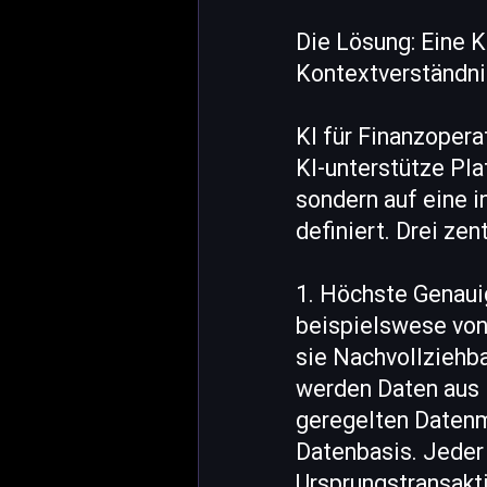
Die Lösung: Eine K
Kontextverständnis
KI für Finanzoperat
KI-unterstütze Pla
sondern auf eine i
definiert. Drei ze
1. Höchste Genaui
beispielswese von
sie Nachvollziehba
werden Daten aus 
geregelten Datenmo
Datenbasis. Jeder 
Ursprungstransakti