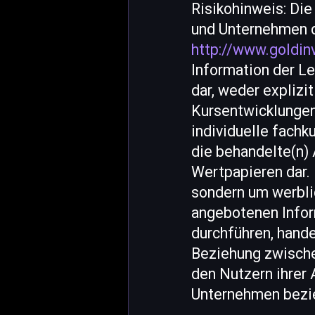
Risikohinweis: Di
und Unternehmen d
http://www.goldin
Information der L
dar, weder explizi
Kursentwicklungen 
individuelle fach
die behandelte(n)
Wertpapieren dar. 
sondern um werblic
angebotenen Infor
durchführen, hande
Beziehung zwisch
den Nutzern ihrer 
Unternehmen bezie