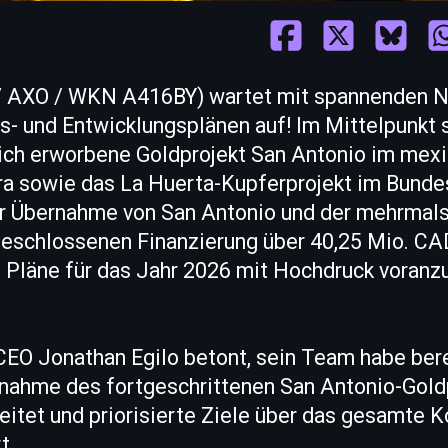
 AXO / WKN A416BY) wartet mit spannenden N
s- und Entwicklungsplänen auf! Im Mittelpunkt
zlich erworbene Goldprojekt San Antonio im mex
a sowie das La Huerta-Kupferprojekt im Bundes
 Übernahme von San Antonio und der mehrmals 
geschlossenen Finanzierung über 40,25 Mio. CA
n Pläne für das Jahr 2026 mit Hochdruck voranz
CEO Jonathan Egilo betont, sein Team habe bere
ahme des fortgeschrittenen San Antonio-Goldp
eitet und priorisierte Ziele über das gesamte 
t.