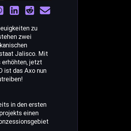
euigkeiten zu
 stehen zwei
ikanischen
taat Jalisco. Mit
erhöhten, jetzt
D ist das Axo nun
utreiben!
its in den ersten
rojekts einen
Konzessionsgebiet