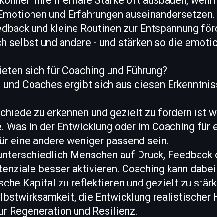
önnen ihre mentale Stärke oft ausbauen, wenn s
 Emotionen und Erfahrungen auseinandersetzen.
dback und kleine Routinen zur Entspannung för
ch selbst und andere - und stärken so die emoti
eten sich für Coaching und Führung?
 und Coaches ergibt sich aus diesen Erkenntniss
schiede zu erkennen und gezielt zu fördern ist w
. Was in der Entwicklung oder im Coaching für 
 für eine andere weniger passend sein.
 unterschiedlich Menschen auf Druck, Feedback 
tenziale besser aktivieren. Coaching kann dabei
che Kapital zu reflektieren und gezielt zu stär
lbstwirksamkeit, die Entwicklung realistischer
ur Regeneration und Resilienz.