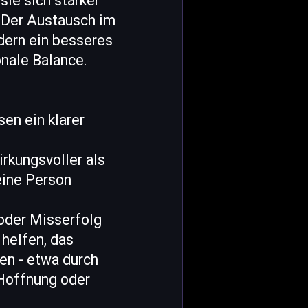
ie sich stärker
 Der Austausch im
dern ein besseres
onale Balance.
en ein klarer
irkungsvoller als
eine Person
oder Misserfolg
 helfen, das
ken - etwa durch
 Hoffnung oder