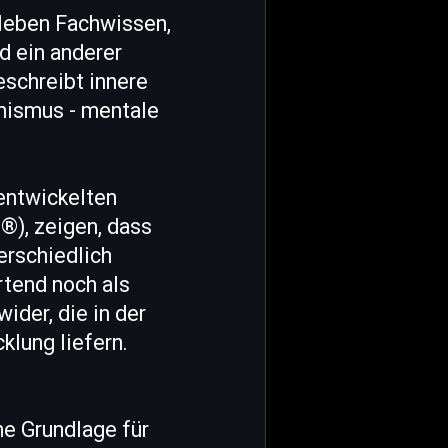
Neben Fachwissen,
 ein anderer
eschreibt innere
mismus - mentale
entwickelten
®), zeigen, dass
rschiedlich
rtend noch als
der, die in der
klung liefern.
he Grundlage für