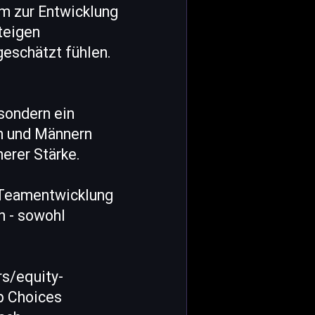
m zur Entwicklung
teigen
eschätzt fühlen.
sondern ein
n und Männern
erer Stärke.
d Teamentwicklung
n - sowohl
rs/equity-
ip Choices