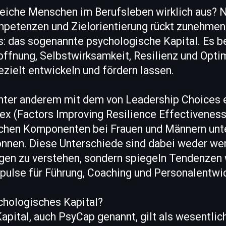
eiche Menschen im Berufsleben wirklich aus? 
etenzen und Zielorientierung rückt zunehmend
s: das sogenannte psychologische Kapital. Es b
ffnung, Selbstwirksamkeit, Resilienz und Opti
gezielt entwickeln und fördern lassen.
nter anderem mit dem von Leadership Choices 
ex (Factors Improving Resilience Effectiveness
chen Komponenten bei Frauen und Männern unte
önnen. Diese Unterschiede sind dabei weder we
en zu verstehen, sondern spiegeln Tendenzen wi
pulse für Führung, Coaching und Personalentwic
chologisches Kapital?
pital, auch PsyCap genannt, gilt als wesentlic