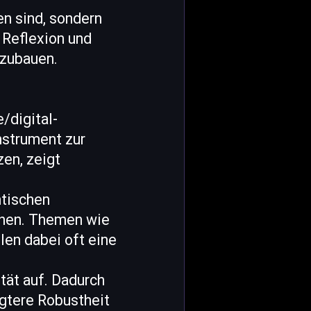
n sind, sondern
 Reflexion und
szubauen.
/digital-
Instrument zur
en, zeigt
ntischen
ehen. Themen wie
en dabei oft eine
tät auf. Dadurch
ägtere Robustheit