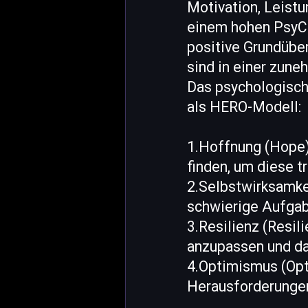
Motivation, Leistu
einem hohen PsyCa
positive Grundübe
sind in einer zun
Das psychologisch
als HERO-Modell:
1.Hoffnung (Hope):
finden, um diese t
2.Selbstwirksamkei
schwierige Aufgab
3.Resilienz (Resili
anzupassen und da
4.Optimismus (Opti
Herausforderungen