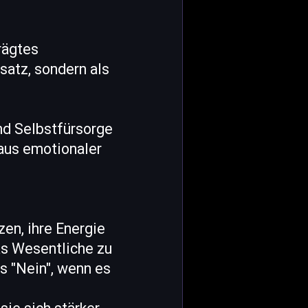
rägtes
satz, sondern als
nd Selbstfürsorge
 aus emotionaler
zen, ihre Energie
as Wesentliche zu
es "Nein", wenn es