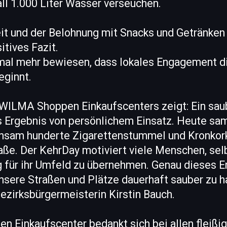
ll 1.000 Liter Wasser verseuchen.
it und der Belohnung mit Snacks und Getränken
itives Fazit.
nmal mehr bewiesen, dass lokales Engagement di
eginnt.
s WILMA Shoppen Einkaufscenters zeigt: Ein saub
as Ergebnis von persönlichem Einsatz. Heute sa
sam hunderte Zigarettenstummel und Kronkork
aße. Der KehrDay motiviert viele Menschen, se
 für ihr Umfeld zu übernehmen. Genau dieses
nsere Straßen und Plätze dauerhaft sauber zu ha
ezirksbürgermeisterin Kirstin Bauch.
 Einkaufscenter bedankt sich bei allen fleißi