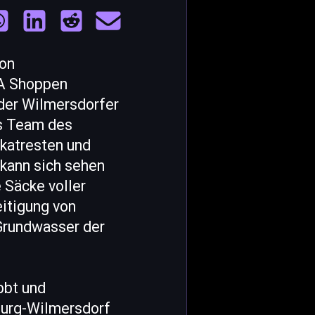
von
MA Shoppen
 der Wilmersdorfer
as Team des
akatresten und
kann sich sehen
 Säcke voller
eitigung von
Grundwasser der
bbt und
burg-Wilmersdorf