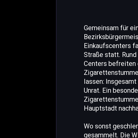
Gemeinsam für ein
Bezirksbürgermeis
Einkaufscenters f
Straße statt. Run
Centers befreiten 
Zigarettenstummel
lassen: Insgesamt
Unrat. Ein besonde
Zigarettenstummel
Hauptstadt nachha
Wo sonst geschlen
gesammelt. Die Wi