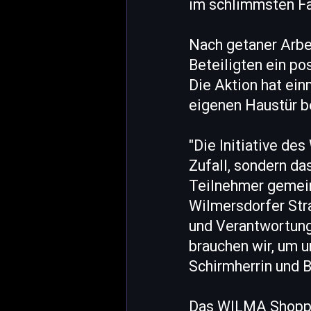
im schlimmsten Fa
Nach getaner Arbe
Beteiligten ein pos
Die Aktion hat ei
eigenen Haustür b
"Die Initiative de
Zufall, sondern d
Teilnehmer gemein
Wilmersdorfer Str
und Verantwortung
brauchen wir, um u
Schirmherrin und B
Das WILMA Shoppen