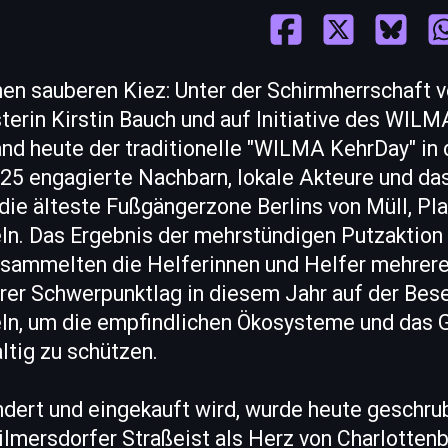
en sauberen Kiez: Unter der Schirmherrschaft 
terin Kirstin Bauch und auf Initiative des WIL
and heute der traditionelle "WILMA KehrDay" in
d 25 engagierte Nachbarn, lokale Akteure und d
die älteste Fußgängerzone Berlins von Müll, Pl
n. Das Ergebnis der mehrstündigen Putzaktion 
 sammelten die Helferinnen und Helfer mehrere
rer Schwerpunktlag in diesem Jahr auf der Bes
n, um die empfindlichen Ökosysteme und das 
ltig zu schützen.
dert und eingekauft wird, wurde heute geschru
lmersdorfer Straßeist als Herz von Charlotten