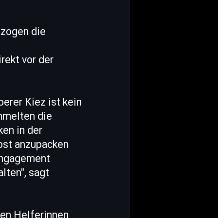
 zogen die
rekt vor der
erer Kiez ist kein
mmelten die
en in der
lbst anzupacken
 Engagement
lten", sagt
gen Helferinnen