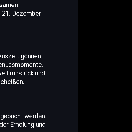
olsamen
is 21. Dezember
 Auszeit gönnen
 Genussmomente.
ve Frühstück und
geheißen.
 gebucht werden.
 der Erholung und