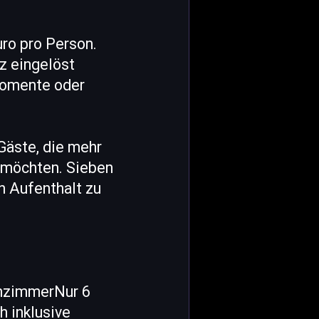
ro pro Person.
tz eingelöst
momente oder
Gäste, die mehr
n möchten. Sieben
 Aufenthalt zu
chzimmerNur 6
 inklusive