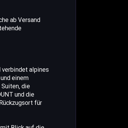
oche ab Versand
stehende
verbindet alpines
 und einem
Suiten, die
OUNT und die
 Rückzugsort für
it Blick auf die