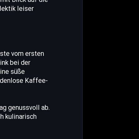
ektik leiser
äste vom ersten
ink bei der
eine süße
odenlose Kaffee-
g genussvoll ab.
h kulinarisch