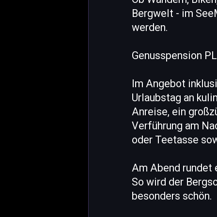
Bergwelt - im SeeM
werden.
Genusspension PL
Im Angebot inklus
Urlaubstag an kuli
Anreise, ein großz
Verführung am Nac
oder Teetasse sowi
Am Abend rundet e
So wird der Bergso
besonders schön.