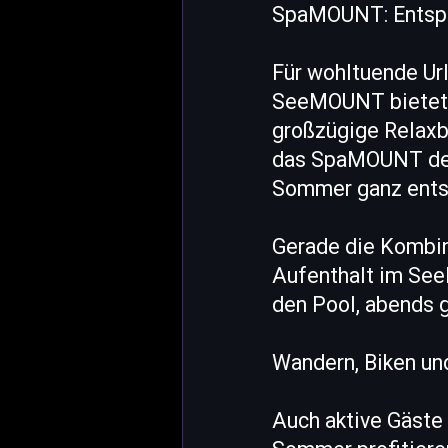
SpaMOUNT: Entspa
Für wohltuende U
SeeMOUNT bietet e
großzügige Relaxb
das SpaMOUNT der 
Sommer ganz ents
Gerade die Kombin
Aufenthalt im See
den Pool, abends 
Wandern, Biken un
Auch aktive Gäst