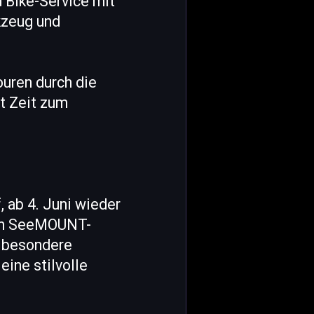
 Bike-Service mit
kzeug und
ouren durch die
it Zeit zum
 ab 4. Juni wieder
ten SeeMOUNT-
e besondere
ine stilvolle