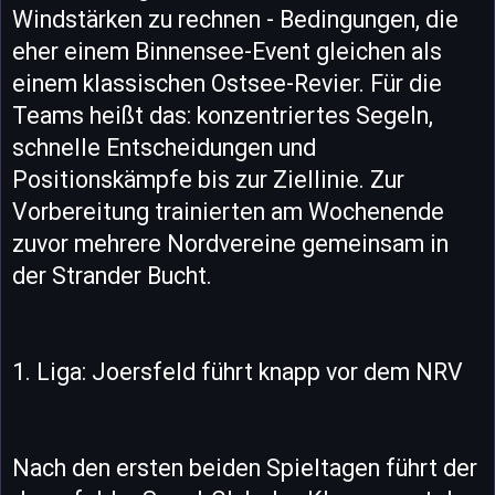
Windstärken zu rechnen - Bedingungen, die
eher einem Binnensee-Event gleichen als
einem klassischen Ostsee-Revier. Für die
Teams heißt das: konzentriertes Segeln,
schnelle Entscheidungen und
Positionskämpfe bis zur Ziellinie. Zur
Vorbereitung trainierten am Wochenende
zuvor mehrere Nordvereine gemeinsam in
der Strander Bucht.
1. Liga: Joersfeld führt knapp vor dem NRV
Nach den ersten beiden Spieltagen führt der