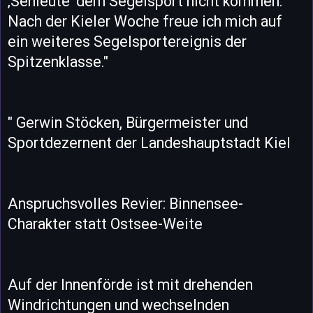
‚Sehleute' dem Segelsport nicht kommen.
Nach der Kieler Woche freue ich mich auf
ein weiteres Segelsportereignis der
Spitzenklasse."
" Gerwin Stöcken, Bürgermeister und
Sportdezernent der Landeshauptstadt Kiel
Anspruchsvolles Revier: Binnensee-
Charakter statt Ostsee-Weite
Auf der Innenförde ist mit drehenden
Windrichtungen und wechselnden