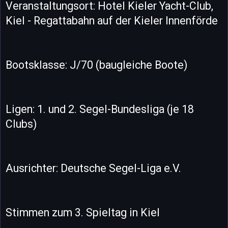
Veranstaltungsort: Hotel Kieler Yacht-Club,
Kiel - Regattabahn auf der Kieler Innenförde
Bootsklasse: J/70 (baugleiche Boote)
Ligen: 1. und 2. Segel-Bundesliga (je 18
Clubs)
Ausrichter: Deutsche Segel-Liga e.V.
Stimmen zum 3. Spieltag in Kiel