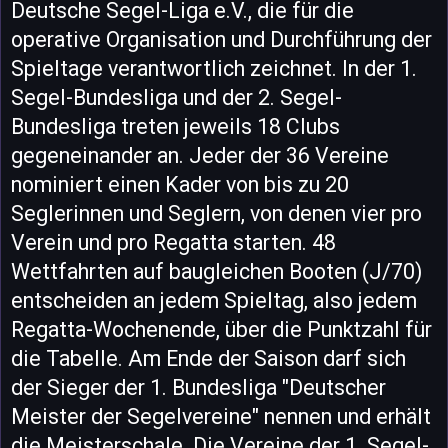
Deutsche Segel-Liga e.V., die für die
operative Organisation und Durchführung der
Spieltage verantwortlich zeichnet. In der 1.
Segel-Bundesliga und der 2. Segel-
Bundesliga treten jeweils 18 Clubs
gegeneinander an. Jeder der 36 Vereine
nominiert einen Kader von bis zu 20
Seglerinnen und Seglern, von denen vier pro
Verein und pro Regatta starten. 48
Wettfahrten auf baugleichen Booten (J/70)
entscheiden an jedem Spieltag, also jedem
Regatta-Wochenende, über die Punktzahl für
die Tabelle. Am Ende der Saison darf sich
der Sieger der 1. Bundesliga "Deutscher
Meister der Segelvereine" nennen und erhält
die Meisterschale. Die Vereine der 1. Segel-