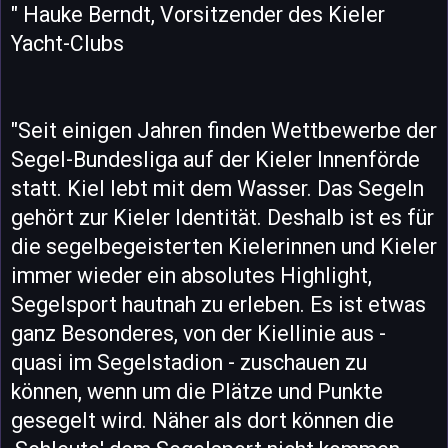
" Hauke Berndt, Vorsitzender des Kieler
Yacht-Clubs
"Seit einigen Jahren finden Wettbewerbe der
Segel-Bundesliga auf der Kieler Innenförde
statt. Kiel lebt mit dem Wasser. Das Segeln
gehört zur Kieler Identität. Deshalb ist es für
die segelbegeisterten Kielerinnen und Kieler
immer wieder ein absolutes Highlight,
Segelsport hautnah zu erleben. Es ist etwas
ganz Besonderes, von der Kiellinie aus -
quasi im Segelstadion - zuschauen zu
können, wenn um die Plätze und Punkte
gesegelt wird. Näher als dort können die