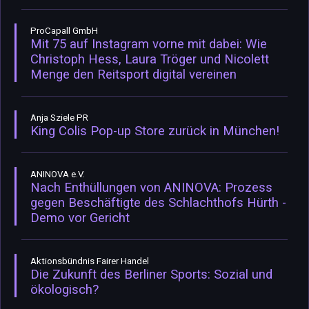
ProCapall GmbH
Mit 75 auf Instagram vorne mit dabei: Wie
Christoph Hess, Laura Tröger und Nicolett
Menge den Reitsport digital vereinen
Anja Sziele PR
King Colis Pop-up Store zurück in München!
ANINOVA e.V.
Nach Enthüllungen von ANINOVA: Prozess
gegen Beschäftigte des Schlachthofs Hürth -
Demo vor Gericht
Aktionsbündnis Fairer Handel
Die Zukunft des Berliner Sports: Sozial und
ökologisch?