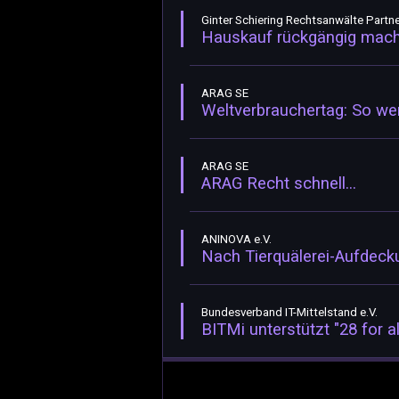
Ginter Schiering Rechtsanwälte Partn
Hauskauf rückgängig mache
ARAG SE
Weltverbrauchertag: So w
ARAG SE
ARAG Recht schnell...
ANINOVA e.V.
Nach Tierquälerei-Aufdeck
Bundesverband IT-Mittelstand e.V.
BITMi unterstützt "28 for al