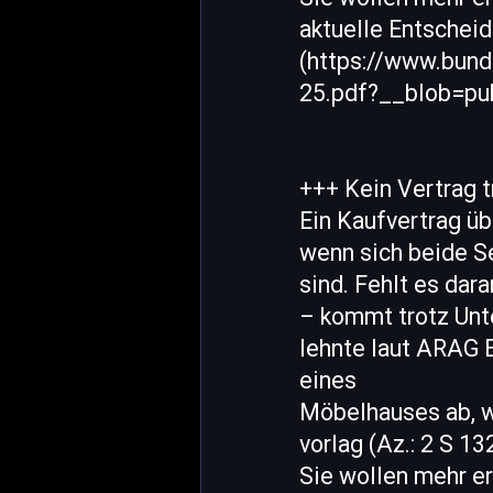
aktuelle Entschei
(https://www.bun
25.pdf?__blob=pub
+++ Kein Vertrag t
Ein Kaufvertrag üb
wenn sich beide Se
sind. Fehlt es dar
– kommt trotz Unte
lehnte laut ARAG 
eines
Möbelhauses ab, we
vorlag (Az.: 2 S 13
Sie wollen mehr er