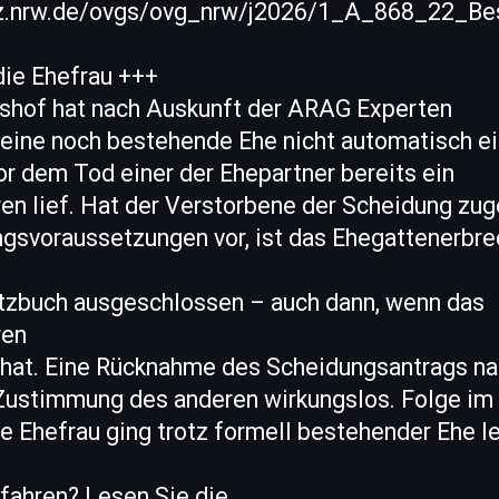
stiz.nrw.de/ovgs/ovg_nrw/j2026/1_A_868_22_Be
die Ehefrau +++
shof hat nach Auskunft der ARAG Experten
 eine noch bestehende Ehe nicht automatisch ei
r dem Tod einer der Ehepartner bereits ein
en lief. Hat der Verstorbene der Scheidung zu
ngsvoraussetzungen vor, ist das Ehegattenerbre
tzbuch ausgeschlossen – auch dann, wenn das
ren
t hat. Eine Rücknahme des Scheidungsantrags n
 Zustimmung des anderen wirkungslos. Folge im
te Ehefrau ging trotz formell bestehender Ehe le
fahren? Lesen Sie die