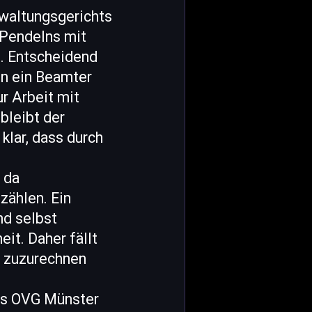
waltungsgerichts
 Pendelns mit
n. Entscheidend
nn ein Beamter
r Arbeit mit
bleibt der
lar, dass durch
 da
zählen. Ein
nd selbst
it. Daher fällt
rn zuzurechnen
des OVG Münster