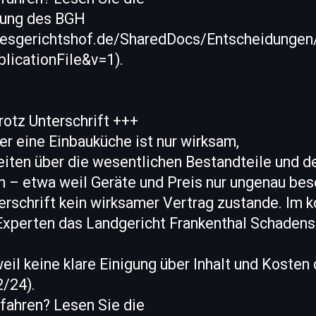
dung des BGH
desgerichtshof.de/SharedDocs/Entscheidunge
licationFile&v=1).
rotz Unterschrift +++
er eine Einbauküche ist nur wirksam,
iten über die wesentlichen Bestandteile und de
an – etwa weil Geräte und Preis nur ungenau bes
rschrift kein wirksamer Vertrag zustande. Im k
Experten das Landgericht Frankenthal Schaden
il keine klare Einigung über Inhalt und Kosten
2/24).
fahren? Lesen Sie die