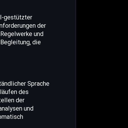
I-gestützter
 Anforderungen der
e Regelwerke und
 Begleitung, die
tändlicher Sprache
bläufen des
ellen der
oanalysen und
omatisch