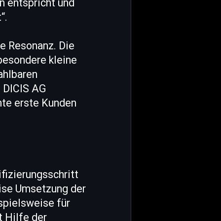
n entspricht und
“.
ße Resonanz. Die
besondere kleine
ahlbaren
e DICIS AG
nte erste Kunden
fizierungsschritt
weise Umsetzung der
spielsweise für
 Hilfe der