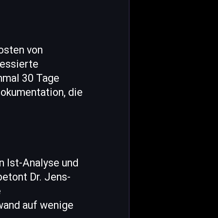
osten von
ressierte
inmal 30 Tage
Dokumentation, die
en Ist-Analyse und
etont Dr. Jens-
e
fwand auf wenige