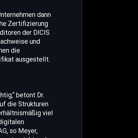
 Unternehmen dann
he Zertifizierung
uditoren der DICIS
Nachweise und
men die
ikat ausgestellt.
tig,“ betont Dr.
uf die Strukturen
rhältnismäßig viel
digitalen
AG, so Meyer,