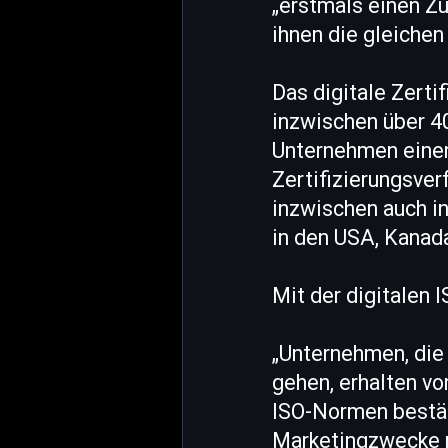
„erstmals einen Z
ihnen die gleiche
Das digitale Zerti
inzwischen über 40
Unternehmen einen
Zertifizierungsver
inzwischen auch i
in den USA, Kanad
Mit der digitalen I
„Unternehmen, die 
gehen, erhalten vo
ISO-Normen bestäti
Marketingzwecke 