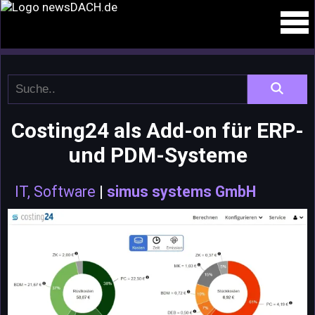
Costing24 als Add-on für ERP-
und PDM-Systeme
IT, Software
|
simus systems GmbH