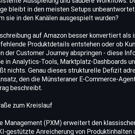
sistente Ausspielung und saubere Workflows. D
ge bleibt in den meisten Setups unbeantwortet
m sie in den Kanälen ausgespielt wurden?
schreibung auf Amazon besser konvertiert als 
 fehlende Produktdetails entstehen oder ob Ku
n der Customer Journey abspringen - diese Inf
e in Analytics-Tools, Marktplatz-Dashboards 
eßt nichts. Genau dieses strukturelle Defizit ad
Ansatz, den die Münsteraner E-Commerce-Agent
rag beschreibt.
raße zum Kreislauf
ce Management (PXM) erweitert den klassisch
KI-gestützte Anreicherung von Produktinhalten 