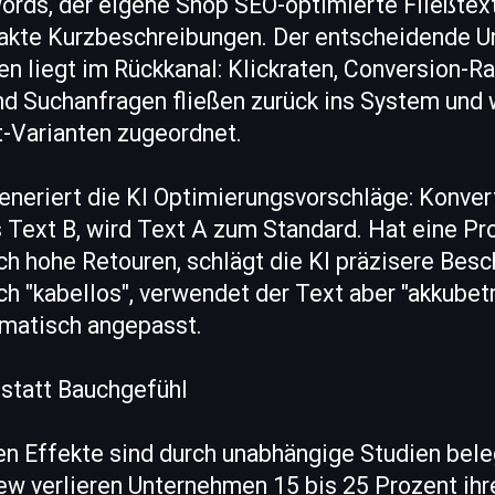
rds, der eigene Shop SEO-optimierte Fließtext
akte Kurzbeschreibungen. Der entscheidende U
n liegt im Rückkanal: Klickraten, Conversion-Ra
d Suchanfragen fließen zurück ins System und
t-Varianten zugeordnet.
eneriert die KI Optimierungsvorschläge: Konver
s Text B, wird Text A zum Standard. Hat eine P
ch hohe Retouren, schlägt die KI präzisere Besc
 "kabellos", verwendet der Text aber "akkubetr
matisch angepasst.
 statt Bauchgefühl
en Effekte sind durch unabhängige Studien bele
 verlieren Unternehmen 15 bis 25 Prozent ih