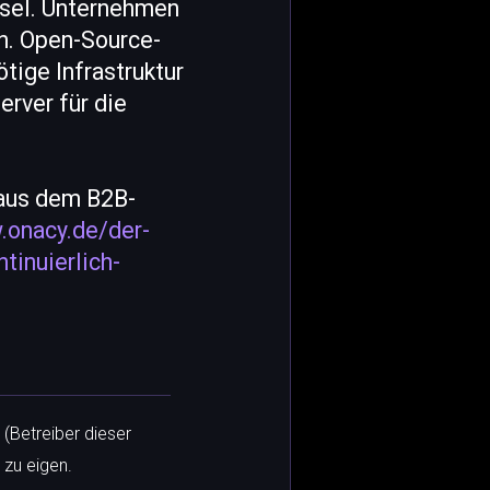
hsel. Unternehmen
n. Open-Source-
tige Infrastruktur
rver für die
 aus dem B2B-
.onacy.de/der-
tinuierlich-
 (Betreiber dieser
 zu eigen.