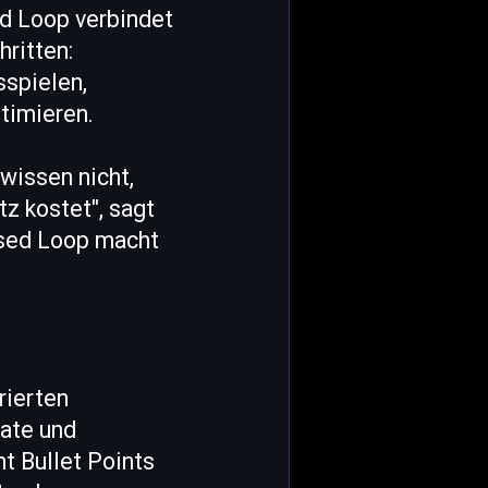
d Loop verbindet
hritten:
sspielen,
timieren.
 wissen nicht,
z kostet", sagt
osed Loop macht
rierten
ate und
t Bullet Points