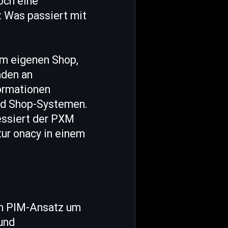
och eine
: Was passiert mit
im eigenen Shop,
nden an
ormationen
und Shop-Systemen.
ressiert der PXM
ur onacy in einem
en PIM-Ansatz um
und