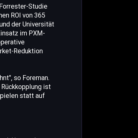
Forrester-Studie
chen ROI von 365
und der Universität
Einsatz im PXM-
perative
arket-Reduktion
hnt", so Foreman.
e Rückkopplung ist
ielen statt auf