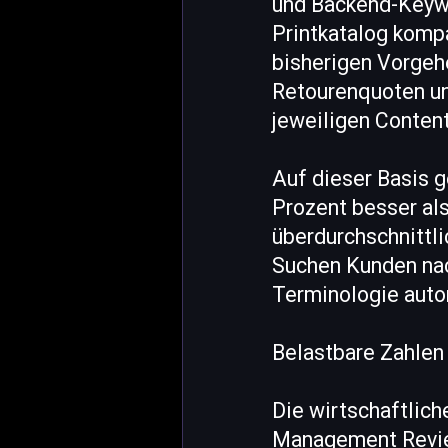
und Backend-Keywo
Printkatalog komp
bisherigen Vorgehe
Retourenquoten un
jeweiligen Conten
Auf dieser Basis g
Prozent besser al
überdurchschnittli
Suchen Kunden nach
Terminologie auto
Belastbare Zahlen
Die wirtschaftlich
Management Review