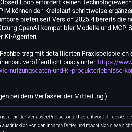
Closed Loop erfordert keinen Technologiewec
IM können den Kreislauf schrittweise ergänze
mcore bieten seit Version 2025.4 bereits die nö
stützung OpenAI-kompatibler Modelle und MCP-Se
r KI-Agenten.
Fachbeitrag mit detaillierten Praxisbeispielen
nenbau veröffentlicht onacy unter:
https://www
ie-nutzungsdaten-und-ki-produkterlebnisse-kon
egen bei dem Verfasser der Mitteilung.)
ls ist allein der Verfasser/Pressekontakt verantwortlich. devAS.de
h ausdrücklich von den Inhalten Dritter und macht sich diese nicht