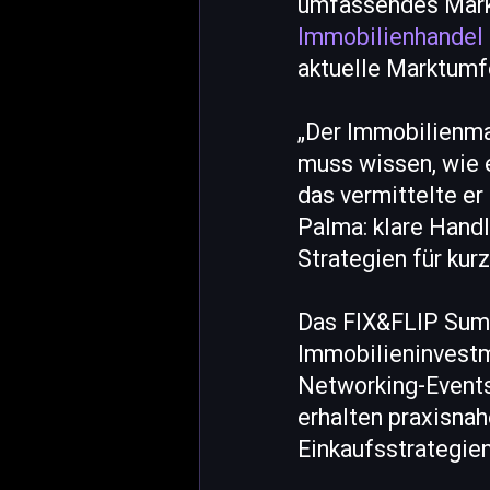
umfassendes Mar
Immobilienhandel
aktuelle Marktumf
„Der Immobilienmar
muss wissen, wie e
das vermittelte er
Palma: klare Hand
Strategien für kur
Das FIX&FLIP Summ
Immobilieninvestm
Networking-Events
erhalten praxisnah
Einkaufsstrategie