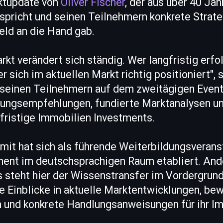
ktupdate von
Oliver Fischer
, der aus über 40 Ja
spricht und seinen Teilnehmern konkrete Strate
eld an die Hand gab.
kt verändert sich ständig. Wer langfristig erfolg
r sich im aktuellen Markt richtig positioniert", 
 seinen Teilnehmern auf dem zweitägigen Event
lungsempfehlungen, fundierte Marktanalysen u
zfristige Immobilien Investments.
it hat sich als führende Weiterbildungsveranst
ent im deutschsprachigen Raum etabliert. Ande
 steht hier der Wissenstransfer im Vordergrund
e Einblicke in aktuelle Marktentwicklungen, be
n und konkrete Handlungsanweisungen für ihr I