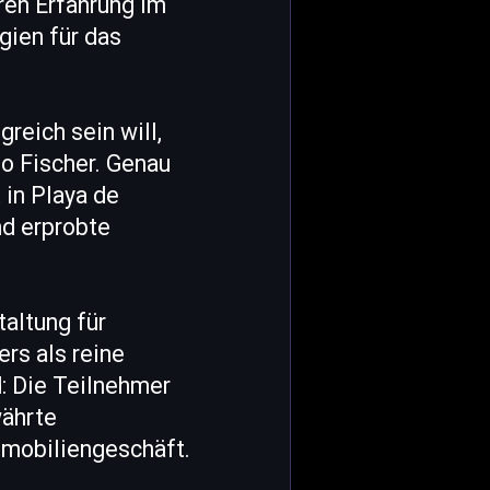
hren Erfahrung im
gien für das
reich sein will,
so Fischer. Genau
 in Playa de
nd erprobte
altung für
rs als reine
: Die Teilnehmer
währte
mmobiliengeschäft.