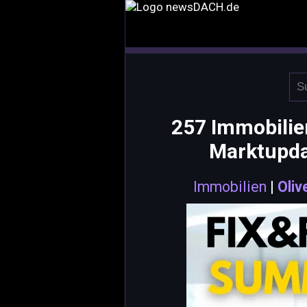
257 Immobili
Marktupda
Immobilien
|
Oliv