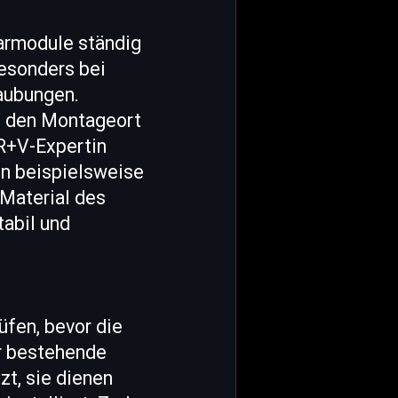
larmodule ständig
esonders bei
aubungen.
uf den Montageort
 R+V-Expertin
en beispielsweise
 Material des
tabil und
üfen, bevor die
er bestehende
zt, sie dienen