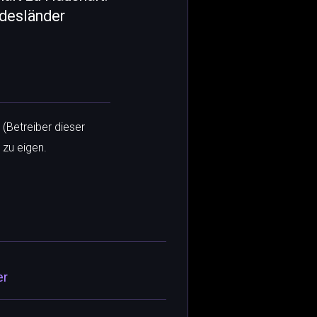
ndesländer
 (Betreiber dieser
 zu eigen.
er