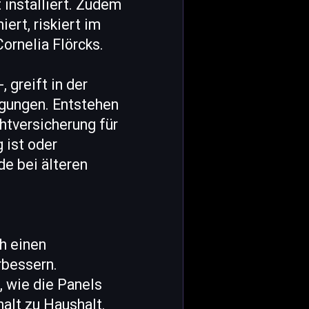
 installiert. Zudem
ert, riskiert im
ornelia Flörcks.
 greift in der
ngungen. Entstehen
htversicherung für
 ist oder
de bei älteren
ch einen
rbessern.
, wie die Panels
alt zu Haushalt.