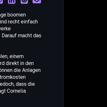
rage boomen
ind recht einfach
werke
. Darauf macht das
len, einem
d direkt in den
önnen die Anlagen
Stromkosten
jedoch, dass die
agt Cornelia