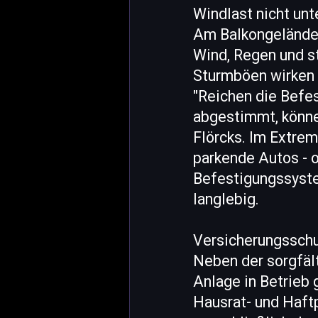
Windlast nicht un
Am Balkongeländer
Wind, Regen und s
Sturmböen wirken 
"Reichen die Befes
abgestimmt, könne
Flörcks. Im Extrem
parkende Autos - o
Befestigungssystem
langlebig.
Versicherungsschu
Neben der sorgfält
Anlage in Betrieb 
Hausrat- und Haftp