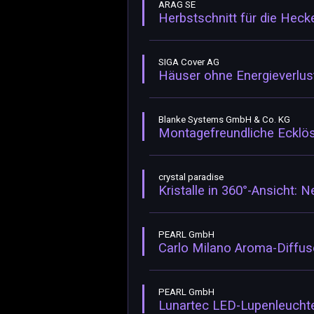
ARAG SE
Herbstschnitt für die Heck
SIGA Cover AG
Häuser ohne Energieverlus
Blanke Systems GmbH & Co. KG
Montagefreundliche Ecklösu
crystal paradise
Kristalle in 360°-Ansicht
PEARL GmbH
Carlo Milano Aroma-Diffu
PEARL GmbH
Lunartec LED-Lupenleucht