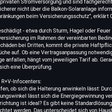
 privaten Stromversorgung und sind fachgerecht
icherer nicht über die Balkon-Solaranlage informi
ränkungen beim Versicherungsschutz", erklärt C
schädigt - etwa durch Sturm, Hagel oder Feuer -,
versicherung im Rahmen der vereinbarten Bedi
chäden bei Dritten, kommt die private Haftpflic
üche auf. Ob eine Vertragsanpassung notwendig
ge anfallen, hängt vom jeweiligen Tarif ab. Gera
sich eine Überprüfung.
 R+V-Infocenters:
fen, ob sich die Halterung anwinkeln lässt: Dur
gungswinkel lässt sich die Energiegewinnung ve
chtung ist ideal? Es gibt keine Standardlösung
chtet werden. Das unterscheidet sich von Haush