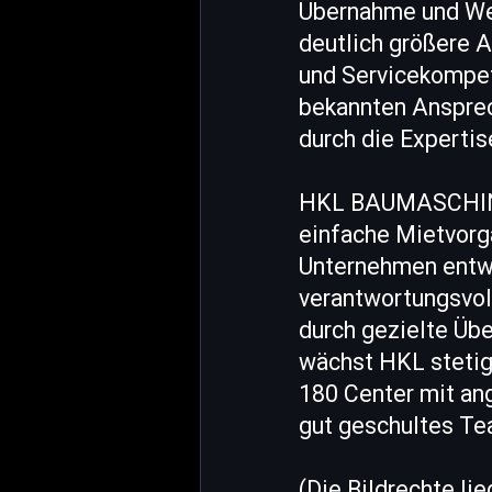
Übernahme und Wei
deutlich größere 
und Servicekompet
bekannten Ansprec
durch die Expertis
HKL BAUMASCHINEN
einfache Mietvorg
Unternehmen entwi
verantwortungsvol
durch gezielte Üb
wächst HKL stetig
180 Center mit an
gut geschultes Tea
(Die Bildrechte li