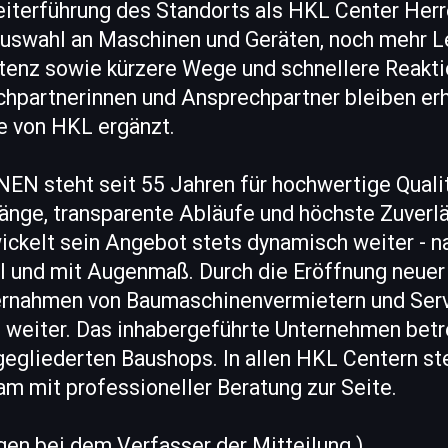
terführung des Standorts als HKL Center Herr
Auswahl an Maschinen und Geräten, noch mehr L
enz sowie kürzere Wege und schnellere Reakti
hpartnerinnen und Ansprechpartner bleiben er
e von HKL ergänzt.
 steht seit 55 Jahren für hochwertige Qualit
änge, transparente Abläufe und höchste Zuverlä
ckelt sein Angebot stets dynamisch weiter - na
l und mit Augenmaß. Durch die Eröffnung neuer
ernahmen von Baumaschinenvermietern und Ser
 weiter. Das inhabergeführte Unternehmen betr
gegliederten Baushops. In allen HKL Centern st
m mit professioneller Beratung zur Seite.
egen bei dem Verfasser der Mitteilung.)