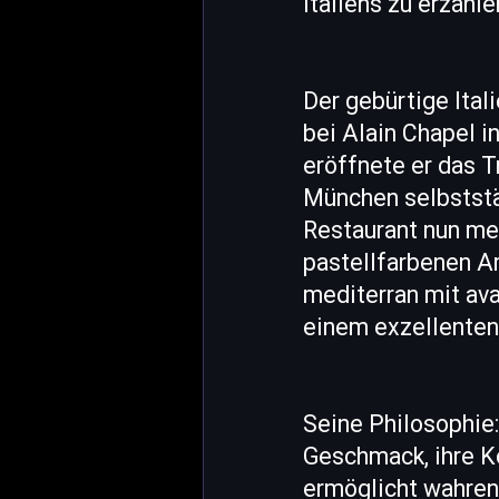
Italiens zu erzähle
Der gebürtige Ita
bei Alain Chapel i
eröffnete er das T
München selbststän
Restaurant nun me
pastellfarbenen Am
mediterran mit ava
einem exzellenten 
Seine Philosophie:
Geschmack, ihre Ko
ermöglicht wahren