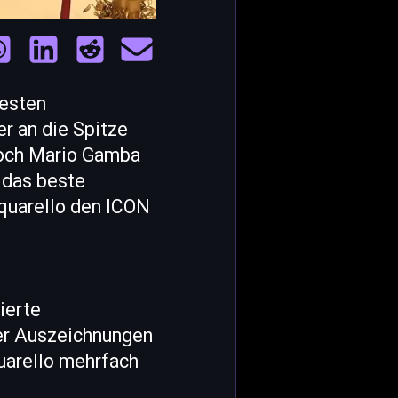
besten
er an die Spitze
koch Mario Gamba
 das beste
cquarello den ICON
ierte
der Auszeichnungen
uarello mehrfach