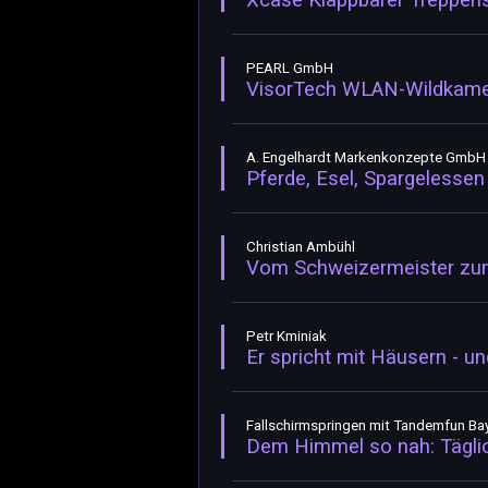
Xcase Klappbarer Treppenst
PEARL GmbH
VisorTech WLAN-Wildkame
A. Engelhardt Markenkonzepte GmbH
Pferde, Esel, Spargelessen
Christian Ambühl
Vom Schweizermeister zum
Petr Kminiak
Er spricht mit Häusern - u
Fallschirmspringen mit Tandemfun Ba
Dem Himmel so nah: Täglic