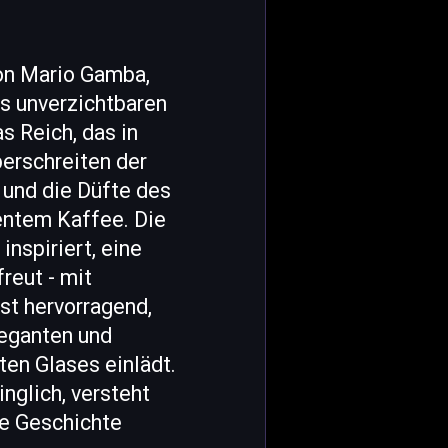
von Mario Gamba,
ls unverzichtbaren
s Reich, das in
berschreiten der
 und die Düfte des
lentem Kaffee. Die
inspiriert, eine
reut - mit
st hervorragend,
eleganten und
en Glases einlädt.
inglich, versteht
ie Geschichte