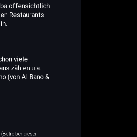
mba offensichtlich
hen Restaurants
in.
chon viele
ns zählen u.a.
no (von Al Bano &
 (Betreiber dieser