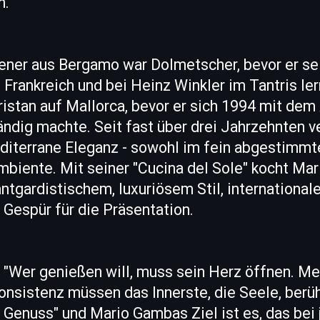
n."
liener aus Bergamo war Dolmetscher, bevor er s
n Frankreich und bei Heinz Winkler im Tantris ler
ristan auf Mallorca, bevor er sich 1994 mit dem
dig machte. Seit fast über drei Jahrzehnten v
diterrane Eleganz - sowohl im fein abgestimmt
biente. Mit seiner "Cucina del Sole" kocht Mar
ntgardistischem, luxuriösem Stil, international
Gespür für die Präsentation.
 "Wer genießen will, muss sein Herz öffnen. Mei
nsistenz müssen das Innerste, die Seele, berüh
 Genuss" und Mario Gambas Ziel ist es, das bei