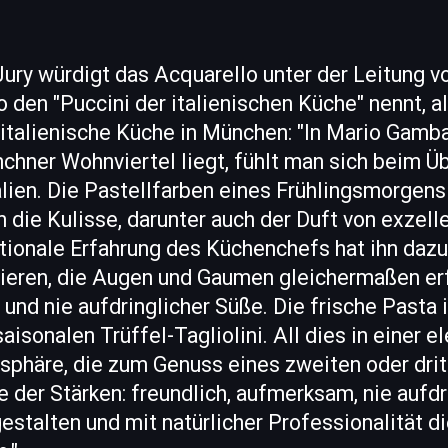
 Jury würdigt das Acquarello unter der Leitung 
 den "Puccini der italienischen Küche" nennt, a
italienische Küche in München: "In Mario Gamba
hner Wohnviertel liegt, fühlt man sich beim Ü
alien. Die Pastellfarben eines Frühlingsmorgens
 die Kulisse, darunter auch der Duft von exzel
ationale Erfahrung des Küchenchefs hat ihn dazu 
eieren, die Augen und Gaumen gleichermaßen erf
nd nie aufdringlicher Süße. Die frische Pasta i
aisonalen Trüffel-Tagliolini. All dies in einer 
phäre, die zum Genuss eines zweiten oder dritt
e der Stärken: freundlich, aufmerksam, nie aufdr
estalten und mit natürlicher Professionalität d