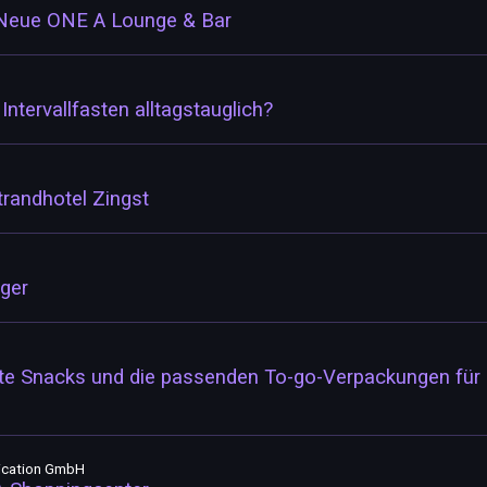
Neue ONE A Lounge & Bar
ntervallfasten alltagstauglich?
trandhotel Zingst
rger
bte Snacks und die passenden To-go-Verpackungen für e
ication GmbH