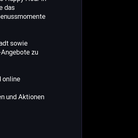
e das
 Genussmomente
tadt sowie
r-Angebote zu
 online
en und Aktionen