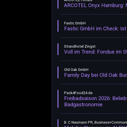
ARCOTEL Onyx Hamburg: 
Fastic GmbH
Fastic GmbH im Check: Ist I
Strandhotel Zingst
Voll im Trend: Fondue im S
Old Oak GmbH
Family Day bei Old Oak Bu
Pack4Food24.de
Freibadsaison 2026: Belie
Badgastronomie
B. C Neumann PR, Business+Commun