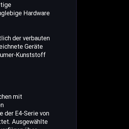
stige
anglebige Hardware
lich der verbauten
zeichnete Geräte
sumer-Kunststoff
schen mit
en
e der E4-Serie von
attet. Ausgewählte