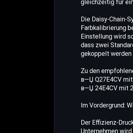
gleichzeitig für 
Die Daisy-Chain-Sy
Farbkalibrierung 
Einstellung wird 
dass zwei Standar
gekoppelt werden 
Zu den empfohlen
в—Џ Q27E4CV mit 
в—Џ 24E4CV mit 24
Im Vordergrund: W
Der Effizienz-Druc
Unternehmen wird 