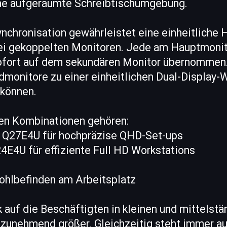
eine aufgeräumte Schreibtischumgebung.
nchronisation gewährleistet eine einheitliche H
bei gekoppelten Monitoren. Jede am Hauptmon
sofort auf dem sekundären Monitor übernommen.
dmonitore zu einer einheitlichen Dual-Display-
können.
en Kombinationen gehören:
Q27E4U für hochpräzise QHD-Set-ups
E4U für effiziente Full HD Workstations
ohlbefinden am Arbeitsplatz
k auf die Beschäftigten in kleinen und mittelst
zunehmend größer. Gleichzeitig steht immer au