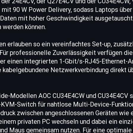
r der 24E4CV, der Q27E4CV und der CU34E4CW, 
mit 90 W Power Delivery, sodass Laptops über 
 Daten mit hoher Geschwindigkeit ausgetauscht 
n werden können.
 erlauben so ein vereinfachtes Set-up, zusätz
. Für professionelle Zuverlässigkeit verfügen di
r einen integrierten 1-Gbit/s-RJ45-Ethernet-An
re kabelgebundene Netzwerkverbindung direkt ü
awide-Modellen AOC CU34E4CW und CU34E4CV so
-KVM-Switch für nahtlose Multi-Device-Funktion
fdruck zwischen angeschlossenen Geräten wie 
einem privaten PC wechseln und dabei ein einz
 und Maus gemeinsam nutzen. Für eine optimale 