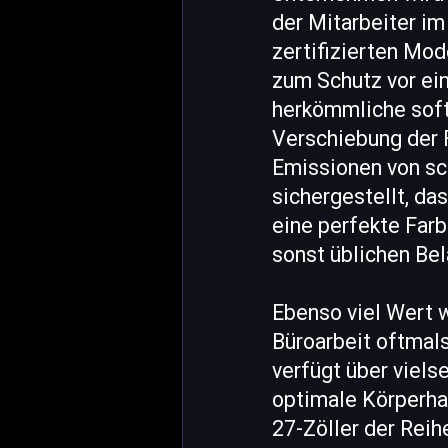
der Mitarbeiter i
zertifizierten Mo
zum Schutz vor ei
herkömmliche softw
Verschiebung der 
Emissionen von sc
sichergestellt, da
eine perfekte Farb
sonst üblichen Be
Ebenso viel Wert 
Büroarbeit oftmal
verfügt über viels
optimale Körperhal
27-Zöller der Reih