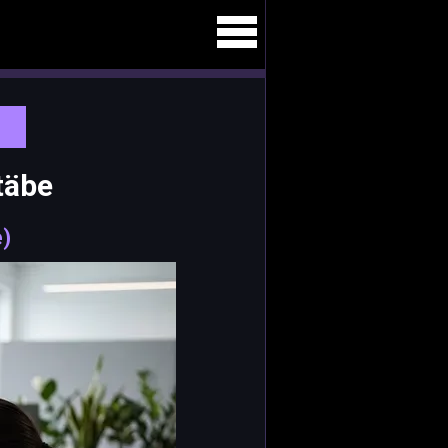
täbe
e)