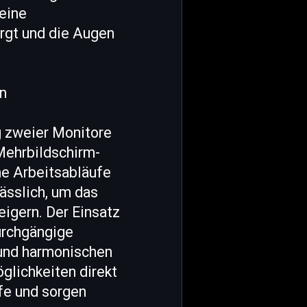
eine
orgt und die Augen
en
g zweier Monitore
 Mehrbildschirm-
ne Arbeitsabläufe
ässlich, um das
eigern. Der Einsatz
urchgängige
 und harmonischen
glichkeiten direkt
fe und sorgen