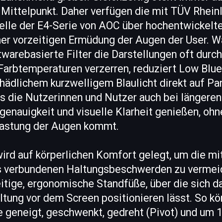
m Mittelpunkt. Daher verfügen die mit TÜV Rhei
delle der E4-Serie von AOC über hochentwickelt
ner vorzeitigen Ermüdung der Augen der User. 
arebasierte Filter die Darstellungen oft durch
Farbtemperaturen verzerren, reduziert Low Blue
hädlichem kurzwelligem Blaulicht direkt auf Pa
ss die Nutzerinnen und Nutzer auch bei längere
genauigkeit und visuelle Klarheit genießen, ohn
lastung der Augen kommt.
wird auf körperlichen Komfort gelegt, um die m
s verbundenen Haltungsbeschwerden zu vermeid
eitige, ergonomische Standfüße, über die sich da
tung vor dem Screen positionieren lässt. So kö
e geneigt, geschwenkt, gedreht (Pivot) und um 