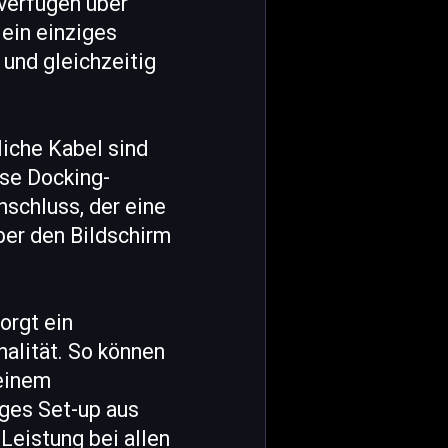
verfügen über
ein einziges
und gleichzeitig
liche Kabel sind
ese Docking-
schluss, der eine
ber den Bildschirm
rgt ein
alität. So können
einem
iges Set-up aus
Leistung bei allen