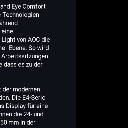
nland Eye Comfort
e Technologien
Während
 eine
 Light von AOC die
nel-Ebene. So wird
n Arbeitssitzungen
e dass es zu der
it der modernen
en. Die E4-Serie
s Display für eine
nnen die 24- und
150 mm in der