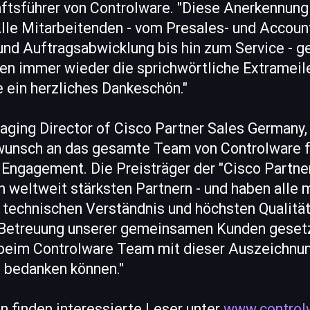
ftsführer von Controlware. "Diese Anerkennun
lle Mitarbeitenden - vom Presales- und Acco
und Auftragsabwicklung bis hin zum Service - ge
en immer wieder die sprichwörtliche Extrameile
e ein herzliches Dankeschön."
ging Director of Cisco Partner Sales Germany, 
wunsch an das gesamte Team von Controlware f
Engagement. Die Preisträger der "Cisco Partn
 weltweit stärksten Partnern - und haben alle m
 technischen Verständnis und höchsten Qualitä
Betreuung unserer gemeinsamen Kunden gesetzt
 beim Controlware Team mit dieser Auszeichnung
 bedanken können."
n finden interessierte Leser unter
www.control