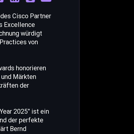
des Cisco Partner
s Excellence
ichnung würdigt
 Practices von
wards honorieren
n und Märkten
räften der
Year 2025" ist ein
und der perfekte
lärt Bernd