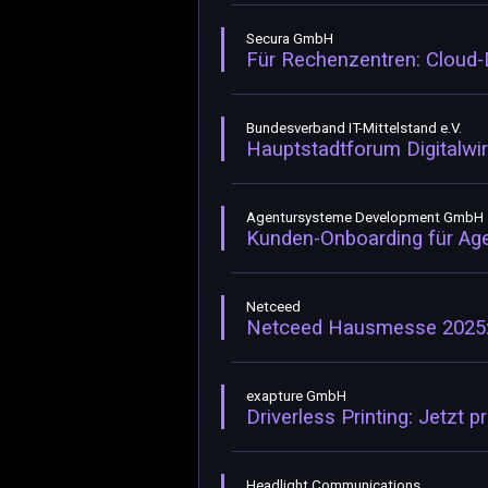
Secura GmbH
Für Rechenzentren: Cloud
Bundesverband IT-Mittelstand e.V.
Hauptstadtforum Digitalwi
Agentursysteme Development GmbH
Kunden-Onboarding für Agen
Netceed
Netceed Hausmesse 2025: Br
exapture GmbH
Driverless Printing: Jetzt
Headlight Communications