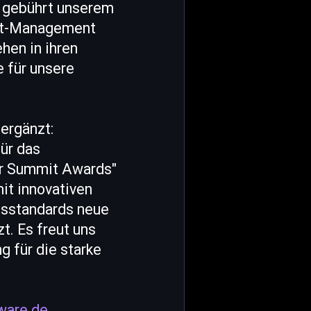
g gebührt unserem
unt-Management
hen in ihren
 für unsere
ergänzt:
ür das
er Summit Awards"
it innovativen
tsstandards neue
. Es freut uns
 für die starke
ware.de
.